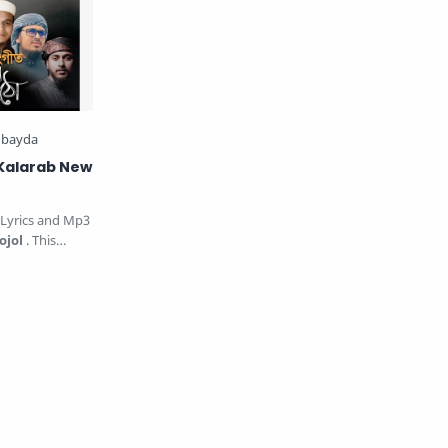
Kalarab New
 Lyrics and Mp3
ojol
. This
g is sung by…