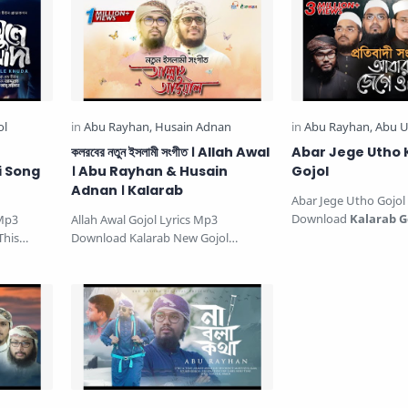
কলরবের নতুন ইসলামী সংগীত । Allah Awal
Abar Jege Utho 
i Song
। Abu Rayhan & Husain
Gojol
Adnan । Kalarab
Abar Jege Utho Gojol
Download
Kalarab G
 Mp3
Allah Awal Gojol Lyrics Mp3
beautiful Islamic son
This
Download Kalarab New Gojol
ung by
কলরবের নতুন ইসলামী সংগীত New Bangla
Gojol. T…