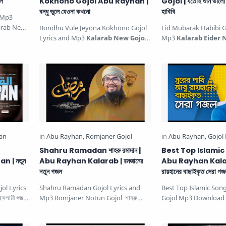
ল
Kokhono Gojol Abu Rayhan |
Gojol | যতোই শুনি ভালো ল
বন্ধু ভুলে যেওনা কখনো
হাবিবি
d Mp3
arab New
Bondhu Vule Jeyona Kokhono Gojol
Eid Mubarak Habibi G
 মরুভ…
Lyrics and Mp3
Kalarab New Gojol
Mp3
Kalarab Eider 
| আবু রায়হানের কণ্ঠে আজাদের গজল …
যতোই শুনি ভালো লাগে । ঈদ 
Shahru Ramadan শাহরু রমাদান |
Best Top Islamic
 | নতুন
Abu Rayhan Kalarab | রমজানের
Abu Rayhan Kalar
নতুন গজল
রায়হানের বাছাইকৃত সেরা গজ
ol Lyrics
Shahru Ramadan Gojol Lyrics and
Best Top Islamic Son
সলামী গজল.
Mp3 Romjaner Notun Gojol শাহরু
Gojol Mp3 Download by K
রমাদান রমজানের নতুন গজল Kalarab Shi…
রায়হানের বাছাইকৃত সেরা গজ