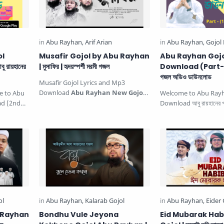
ol
Musafir Gojol by Abu Rayhan
Abu Rayhan Goj
রায়হানের
| মুসাফির | হৃদয়স্পর্শী মরমী গজল
Download (Part-1) |
গজল অডিও ডাউনলোড
Musafir Gojol Lyrics and Mp3
Download
Abu Rayhan New Gojol
e to Abu
Welcome to Abu Ray
| হৃদয়স্পর্শী মরমী গজল মুসাফির. This be…
ad (2nd
Download আবু রায়হানের 
াউনলোড …
, In this post, we will
u Rayhan
Bondhu Vule Jeyona
Eid Mubarak Hab