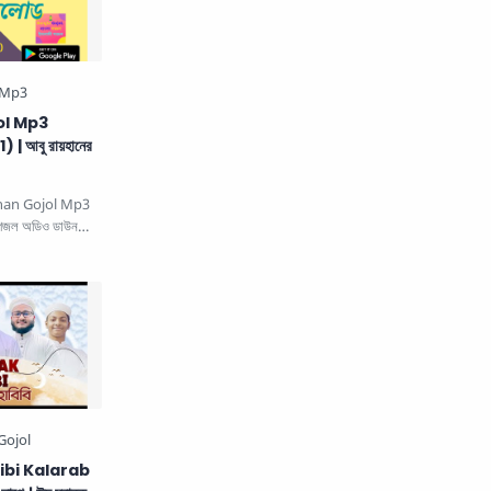
ol Mp3
 আবু রায়হানের
han Gojol Mp3
গজল অডিও ডাউনলোড
 share…
ibi Kalarab