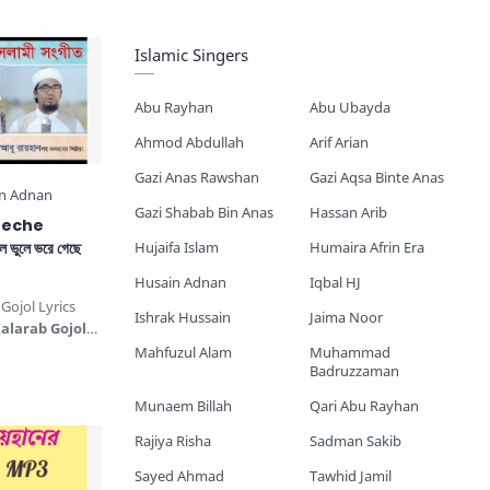
c Bangla…
Mayer Gojol
Mix Gojol
Islamic Singers
Namajer Gojol
Romjaner Gojol
Abu Rayhan
Abu Ubayda
Saimum-Shilpigosthi
Ahmod Abdullah
Arif Arian
Gazi Anas Rawshan
Gazi Aqsa Binte Anas
Shopnoshiri
Gazi Shabab Bin Anas
Hassan Arib
Geche
ভুলে ভরে গেছে
Hujaifa Islam
Humaira Afrin Era
Husain Adnan
Iqbal HJ
Gojol Lyrics
Ishrak Hussain
Jaima Noor
alarab Gojol
 Jiboner
Mahfuzul Alam
Muhammad
Badruzzaman
Munaem Billah
Qari Abu Rayhan
Rajiya Risha
Sadman Sakib
Sayed Ahmad
Tawhid Jamil