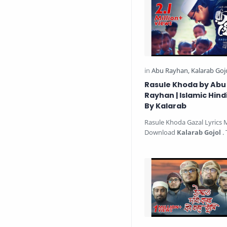
Rasule Khoda by Abu
Rayhan | Islamic Hind
By Kalarab
Rasule Khoda Gazal Lyrics
Download
Kalarab Gojol
. 
beautiful Islamic song is s
Abu Ra…