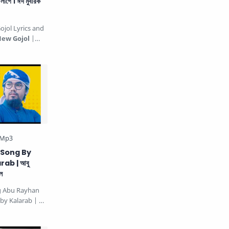
াগে । ঈদ মুবারক
ojol Lyrics and
New Gojol
|
মুবারক …
 Song By
ab | আবু
ল
g Abu Rayhan
alarab | আবু
ল. B…