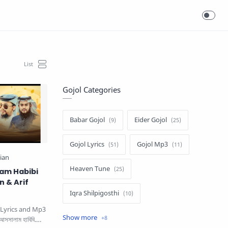
Gojol Categories
Babar Gojol
Eider Gojol
Gojol Lyrics
Gojol Mp3
Heaven Tune
salam Habibi
 & Arif
Iqra Shilpigosthi
 Lyrics and Mp3
Islamic Story
Kalarab Gojol
সসালাম হাবিবি.