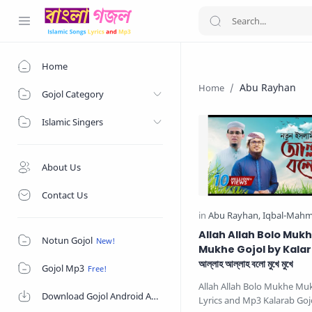
Home
Abu Rayhan
Gojol Category
Islamic Singers
About Us
Contact Us
Allah Allah Bolo Muk
Notun Gojol
Mukhe Gojol by Kalar
আল্লাহ আল্লাহ বলো মুখে মুখে
Gojol Mp3
Allah Allah Bolo Mukhe Mu
Download Gojol Android App on Google Play Store
Lyrics and Mp3 Kalarab Gojo