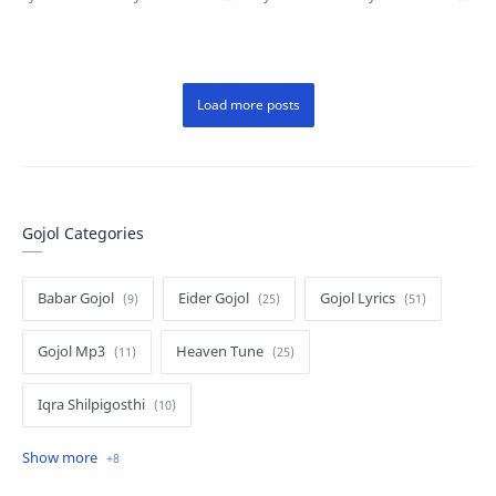
Era যতদূর যায় আমার দৃষ্টি. This…
Era, New Eid Song Eider Gojol (দাও
সবে…
Gojol Categories
Babar Gojol
Eider Gojol
Gojol Lyrics
Gojol Mp3
Heaven Tune
Iqra Shilpigosthi
Islamic Story
Kalarab Gojol