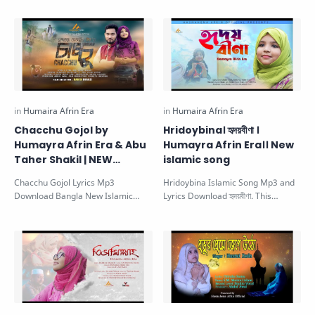
Isla…
so…
Chacchu Gojol by
Hridoybina। হৃদয়বীণা ।
Humayra Afrin Era & Abu
Humayra Afrin Era।। New
Taher Shakil | NEW
islamic song
ISLAMIC SONG
Chacchu Gojol Lyrics Mp3
Hridoybina Islamic Song Mp3 and
Download Bangla New Islamic
Lyrics Download হৃদয়বীণা. This
Song চাচ্চু ইরা, আবু তাহের শাকিল. This
beautiful gojol is sung
beauti…
by Humayra…