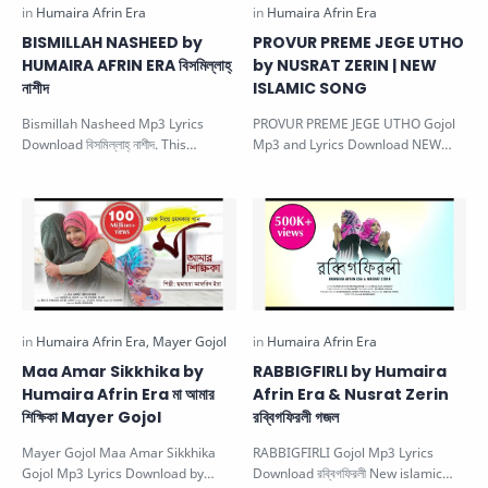
BISMILLAH NASHEED by
PROVUR PREME JEGE UTHO
HUMAIRA AFRIN ERA বিসমিল্লাহ্‌
by NUSRAT ZERIN | NEW
নাশীদ
ISLAMIC SONG
Bismillah Nasheed Mp3 Lyrics
PROVUR PREME JEGE UTHO Gojol
Download বিসমিল্লাহ্‌ নাশীদ. This
Mp3 and Lyrics Download NEW
beautiful bangla gojol is sung by
ISLAMIC SONG. This beautiful gojol
Hu…
is sung…
Maa Amar Sikkhika by
RABBIGFIRLI by Humaira
Humaira Afrin Era মা আমার
Afrin Era & Nusrat Zerin
শিক্ষিকা Mayer Gojol
রব্বিগফিরলী গজল
Mayer Gojol Maa Amar Sikkhika
RABBIGFIRLI Gojol Mp3 Lyrics
Gojol Mp3 Lyrics Download by
Download রব্বিগফিরলী New islamic