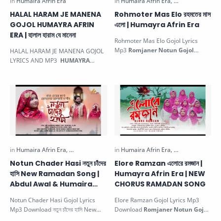
HALAL HARAM JE MANENA
Rohmoter Mas Elo রহমতের মাস
GOJOL HUMAYRA AFRIN
এলো | Humayra Afrin Era
ERA | হালাল হারাম যে মানেনা
Rohmoter Mas Elo Gojol Lyrics
Mp3
Romjaner Notun Gojol
HALAL HARAM JE MANENA GOJOL
RAHMAT ER MAS ELO | রহমতের মাস
LYRICS AND MP3
HUMAYRA
এলো by HUMAY…
AFRIN ERA NEW GOJOL
| হালাল
হারাম যে মানেনা. Thi…
Notun Chader Hasi নতুন চাঁদের
Elore Ramzan এলোরে রমজান |
হাসি New Ramadan Song |
Humayra Afrin Era | NEW
Abdul Awal & Humaira
CHORUS RAMADAN SONG
Afrin Era
Notun Chader Hasi Gojol Lyrics
Elore Ramzan Gojol Lyrics Mp3
Mp3 Download নতুন চাঁদের হাসি New
Download
Romjaner Notun Gojol
Ramadan Song . This beautiful
এলোরে রমজান. This beautiful Islamic