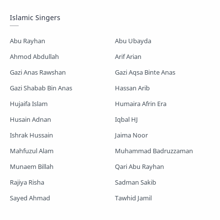
Mayer Gojol
Mix Gojol
Namajer Gojol
Islamic Singers
Romjaner Gojol
Saimum-Shilpigosthi
Abu Rayhan
Abu Ubayda
Shopnoshiri
Ahmod Abdullah
Arif Arian
Gazi Anas Rawshan
Gazi Aqsa Binte Anas
Gazi Shabab Bin Anas
Hassan Arib
Hujaifa Islam
Humaira Afrin Era
Husain Adnan
Iqbal HJ
Ishrak Hussain
Jaima Noor
Mahfuzul Alam
Muhammad Badruzzaman
Munaem Billah
Qari Abu Rayhan
Rajiya Risha
Sadman Sakib
Sayed Ahmad
Tawhid Jamil