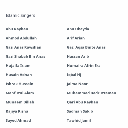
Mayer Gojol
Mix Gojol
Islamic Singers
Namajer Gojol
Romjaner Gojol
Abu Rayhan
Abu Ubayda
Saimum-Shilpigosthi
Shopnoshiri
Ahmod Abdullah
Arif Arian
Gazi Anas Rawshan
Gazi Aqsa Binte Anas
Gazi Shabab Bin Anas
Hassan Arib
Hujaifa Islam
Humaira Afrin Era
Husain Adnan
Iqbal HJ
Ishrak Hussain
Jaima Noor
Mahfuzul Alam
Muhammad Badruzzaman
Munaem Billah
Qari Abu Rayhan
Rajiya Risha
Sadman Sakib
Sayed Ahmad
Tawhid Jamil