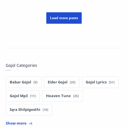
by Mahm…
Gojol Categories
Babar Gojol
Eider Gojol
Gojol Lyrics
Gojol Mp3
Heaven Tune
Iqra Shilpigosthi
Islamic Story
Kalarab Gojol