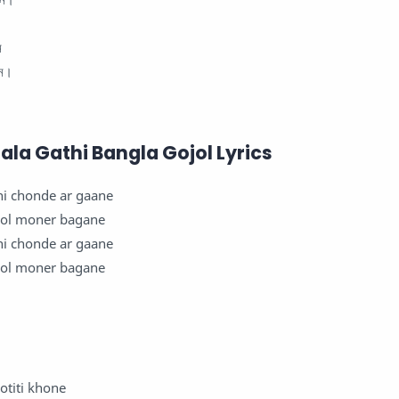
ে
নে।
ala Gathi Bangla Gojol Lyrics
hi chonde ar gaane
ool moner bagane
hi chonde ar gaane
ool moner bagane
otiti khone