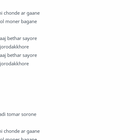
hi chonde ar gaane
ool moner bagane
aaj bethar sayore
 jorodakkhore
aaj bethar sayore
 jorodakkhore
di tomar sorone
hi chonde ar gaane
ool moner bagane