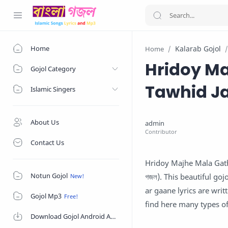
Home
Kalarab Gojol
Home
Hridoy Majh
Gojol Category
Tawhid J
Islamic Singers
About Us
Contact Us
Hridoy Majhe Mala Gathi 
Notun Gojol
গজল). This beautiful go
ar gaane lyrics are writ
Gojol Mp3
find here many types o
Download Gojol Android App on Google Play Store