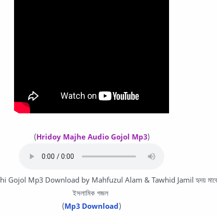
(
Hridoy Majhe Audio Gojol Mp3
)
thi Gojol Mp3 Download by
Mahfuzul Alam & Tawhid Jamil
হৃদয় মাঝে
ইসলামিক গজল
(
Mp3 Download
)