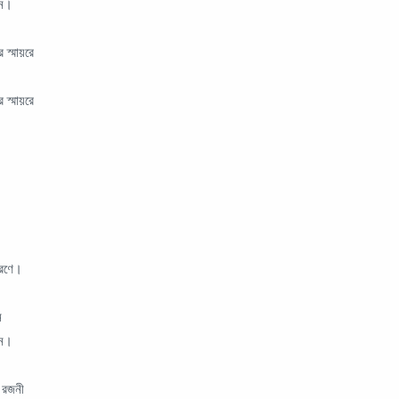
নে।
 স্মায়রে
 স্মায়রে
মরণে।
ে
নে।
 রজনী