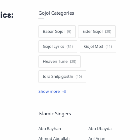
Gojol Categories
ics:
Babar Gojol
Eider Gojol
Gojol Lyrics
Gojol Mp3
Heaven Tune
Iqra Shilpigosthi
Islamic Story
Kalarab Gojol
Mayer Gojol
Mix Gojol
Islamic Singers
Namajer Gojol
Romjaner Gojol
Abu Rayhan
Abu Ubayda
Saimum-Shilpigosthi
Ahmod Abdullah
Arif Arian