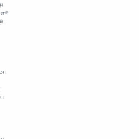
নি
 রজনী
ুনি।
দহনে।
ে
নে।
ষনে।