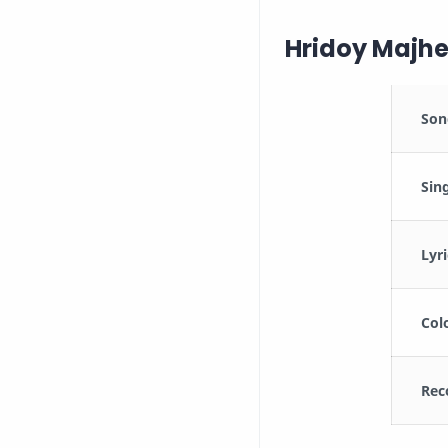
Hridoy Majhe
Son
Sing
Lyri
Colo
Reco