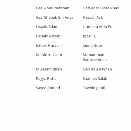
Gazi Anas Rawshan
Gazi Aqsa Binte Anas
Shopnoshiri
Gazi Shabab Bin Anas
Hassan Arib
Hujaifa Islam
Humaira Afrin Era
Husain Adnan
Iqbal HJ
Ishrak Hussain
Jaima Noor
Mahfuzul Alam
Muhammad
Badruzzaman
Munaem Billah
Qari Abu Rayhan
Rajiya Risha
Sadman Sakib
Sayed Ahmad
Tawhid Jamil