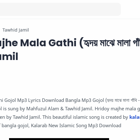
Tawhid Jamil
e Mala Gathi (হৃদয় মাঝে মালা গাঁ
amil
Gojol Mp3 Lyrics Download Bangla Mp3 Gojol (হৃদয় মাঝে মালা গাঁথি - ব
jol is sung by Mahfuzul Alam & Tawhid Jamil. Hridoy majhe mala 
ten by Tawhid Jamil. This beautiful islamic song is created by
kala
f bangla gojol, Kalarab New Islamic Song Mp3 Download