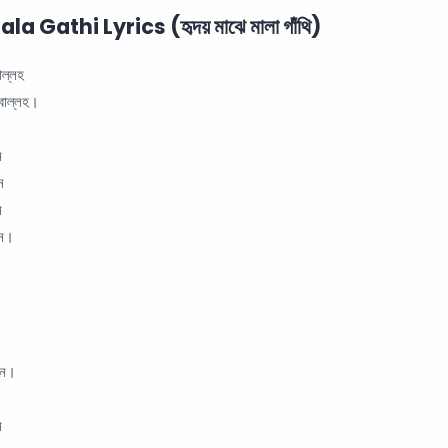
Gathi Lyrics (হৃদয় মাঝে মালা গাঁথি)
াল্লহ
ীবাল্লহ।
ে
ে
ে
নে।
ষনে।
ে