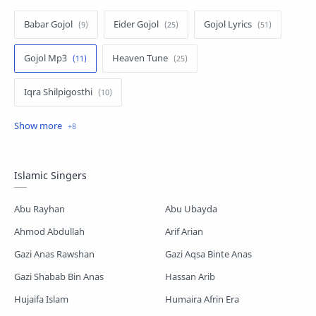
Babar Gojol
Eider Gojol
Gojol Lyrics
Gojol Mp3
Heaven Tune
Iqra Shilpigosthi
Islamic Story
Kalarab Gojol
Mayer Gojol
Mix Gojol
Namajer Gojol
Islamic Singers
Romjaner Gojol
Saimum-Shilpigosthi
Abu Rayhan
Abu Ubayda
Shopnoshiri
Ahmod Abdullah
Arif Arian
Gazi Anas Rawshan
Gazi Aqsa Binte Anas
Gazi Shabab Bin Anas
Hassan Arib
Hujaifa Islam
Humaira Afrin Era