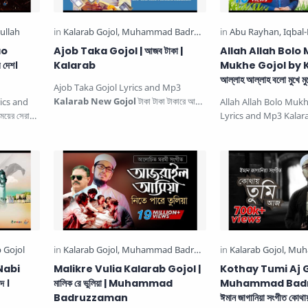
jao
Ajob Taka Gojol | আজব টাকা |
Allah Allah Bolo
দেশ।
Kalarab
Mukhe Gojol by K
আল্লাহ আল্লাহ বলো মুখে মু
Ajob Taka Gojol Lyrics and Mp3
Kalarab New Gojol
টাকা টাকা টাকারে আজব
ics and
Allah Allah Bolo Muk
টাকা, টাকা ছাড়া দুনিয়াটা লাগে…
য়ের সেরা
Lyrics and Mp3 Kalara
আল্লাহ বলো মুখে মুখে. Thi
E Nabi
Malikre Vulia Kalarab Gojol |
Kothay Tumi Aj 
দ ।
মালিক রে ভুলিয়া | Muhammad
Muhammad Badr
Badruzzaman
ঈমান জাগানিয়া সংগীত কোথা