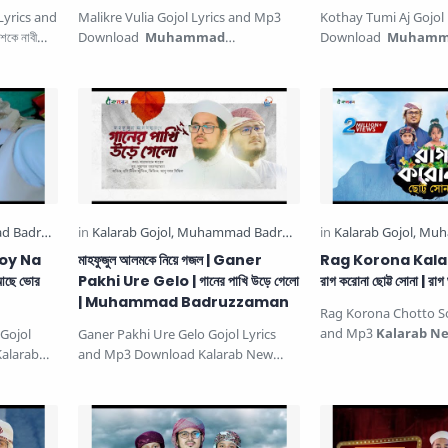
Lyrics and
Malikre Vulia Gojol Lyrics and Mp3
Kothay Tumi Aj Gojol
কে নাবী
Download
Muhammad
Download
Muhamm
Badruzzaman
New Gojol Malikre
Badruzzaman New 
Vuliya. হঠাৎ আজর…
জাগানিয়া সংগীত ক…
Hoy Na
মাহফুজুল আলমকে নিয়ে গজল | Ganer
Rag Korona Kalar
 আছে ভোর
Pakhi Ure Gelo | গানের পাখি উড়ে গেলো
রাগ করোনা ছোট্ট সোনা | রা
| Muhammad Badruzzaman
Rag Korona Chotto So
and Mp3
Kalarab Ne
Gojol
Ganer Pakhi Ure Gelo Gojol Lyrics
করোনা ছোট্ট সোনা | রাগ ভাঙ
alarab
and Mp3 Download Kalarab New
e Vor
Gojol মাহফুজুল আলমকে নিয়ে গজল গানের…