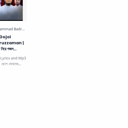
Gojol
uzzaman |
া নিয়ে গজল
 Lyrics and Mp3
জক…