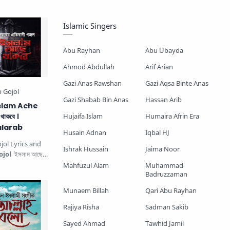
Mayer Gojol
Mix Gojol
Islamic Singers
Namajer Gojol
Romjaner Gojol
Abu Rayhan
Abu Ubayda
Saimum-Shilpigosthi
Ahmod Abdullah
Arif Arian
Gazi Anas Rawshan
Gazi Aqsa Binte Anas
Shopnoshiri
Gazi Shabab Bin Anas
Hassan Arib
 । Islam Ache
াকবে ।
Hujaifa Islam
Humaira Afrin Era
larab
Husain Adnan
Iqbal HJ
jol Lyrics and
Ishrak Hussain
Jaima Noor
ojol
ইসলাম আছে
ল. This…
Mahfuzul Alam
Muhammad
Badruzzaman
Munaem Billah
Qari Abu Rayhan
Rajiya Risha
Sadman Sakib
Sayed Ahmad
Tawhid Jamil