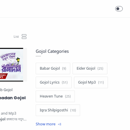
Gojol Categories
Babar Gojol
Eider Gojol
Gojol Lyrics
Gojol Mp3
Heaven Tune
Ramadan Gojol
Iqra Shilpigosthi
s and Mp3
jol
রমজানের নতুন
Islamic Story
Kalarab Gojol
ালান মারহাবান …