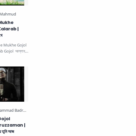
 Mukhe
alarab |
খে
he Mukhe Gojol
b Gojol আল্লাহ
s b…
Gojol
uzzaman |
য় তুমি আজ