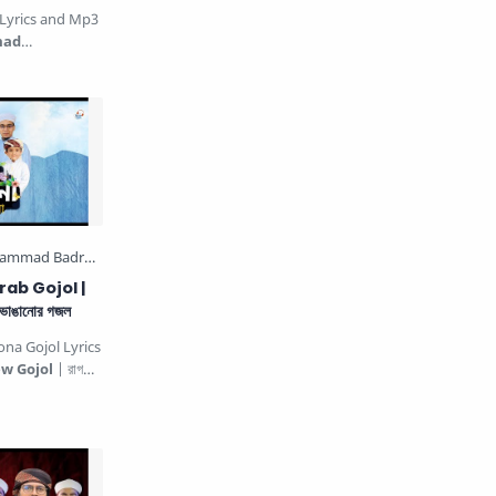
 Lyrics and Mp3
ad
Gojol
. ঈমান
ab Gojol |
গ ভাঙানোর গজল
na Gojol Lyrics
w Gojol
| রাগ
ানোর …