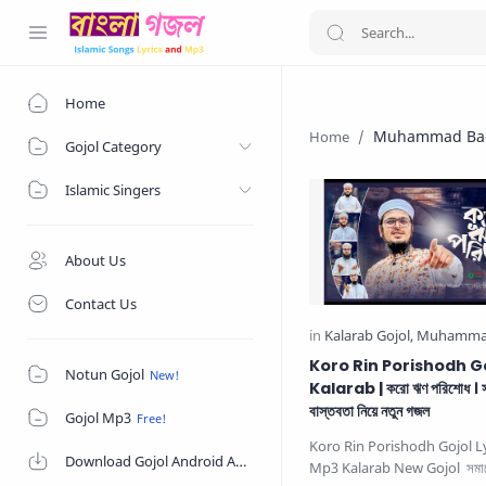
Home
Muhammad Ba
Gojol Category
Islamic Singers
About Us
Contact Us
Koro Rin Porishodh G
Notun Gojol
Kalarab | করো ঋণ পরিশোধ । 
বাস্তবতা নিয়ে নতুন গজল
Gojol Mp3
Koro Rin Porishodh Gojol L
Download Gojol Android App on Google Play Store
Mp3 Kalarab New Gojol সমাজে