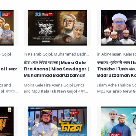
Gojol
এলো খুশির রমজান | রমজান নতুন …
মইরা গেলে ফিইরা আসেনা | Moira Gele
কলরবের প্রতিবাদী গজল
 । রহমতে
Fira Asena | Misa Sawdagar |
Thakbe । ইসলাম আছে থ
Muhammad Badruzzaman
Badruzzaman Ka
cs and
Moira Gele Fira Asena Gojol Lyrics
Islam Ache Thakbe Go
ol
রহমতে
and Mp3
Kalarab New Gojol
ও মন
Mp3
Kalarab New G
জল. …
জানোনা মইরা গেলে ফিইরা আসে না. Th…
থাকবে কলরবের প্রতিবাদী গজ