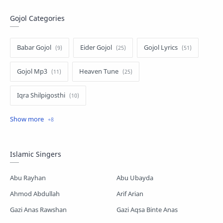
Gojol Categories
Babar Gojol
Eider Gojol
Gojol Lyrics
Gojol Mp3
Heaven Tune
Iqra Shilpigosthi
Islamic Story
Kalarab Gojol
Mayer Gojol
Mix Gojol
Namajer Gojol
Islamic Singers
Romjaner Gojol
Saimum-Shilpigosthi
Abu Rayhan
Abu Ubayda
Shopnoshiri
Ahmod Abdullah
Arif Arian
Gazi Anas Rawshan
Gazi Aqsa Binte Anas