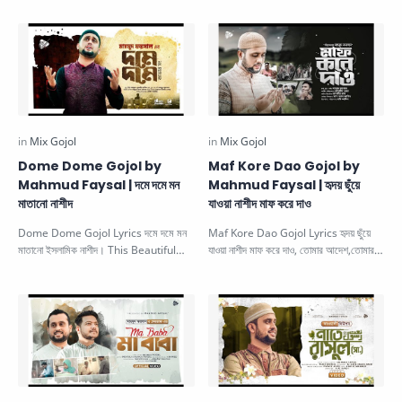
Dome Dome Gojol by
Maf Kore Dao Gojol by
Mahmud Faysal | দমে দমে মন
Mahmud Faysal | হৃদয় ছুঁয়ে
মাতানো নাশীদ
যাওয়া নাশীদ মাফ করে দাও
Dome Dome Gojol Lyrics দমে দমে মন
Maf Kore Dao Gojol Lyrics হৃদয় ছুঁয়ে
মাতানো ইসলামিক নাশীদ। This Beautiful
যাওয়া নাশীদ মাফ করে দাও, তোমার আদেশ,তোমার
Islamic Gojol is sung by Ma…
নিষেধ মানিনি আমি মান…