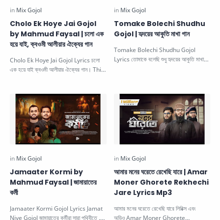
Cholo Ek Hoye Jai Gojol
Tomake Bolechi Shudhu
by Mahmud Faysal | চলো এক
Gojol | হৃদয়ের আকুতি মাখা গান
হয়ে যাই, ক্বওমী আলীয়ার ঐক্যের গান
Tomake Bolechi Shudhu Gojol
Lyrics তোমাকে বলেছি শুধু হৃদয়ের আকুতি মাখা
Cholo Ek Hoye Jai Gojol Lyrics চলো
গান। This Beautiful Islamic …
এক হয়ে যাই ক্বওমী আলীয়ার ঐক্যের গান। This
Beautiful Islamic Gojo…
Jamaater Kormi by
আমার মনের ঘরেতে রেখেছি যারে | Amar
Mahmud Faysal | জামায়াতের
Moner Ghorete Rekhechi
কর্মী
Jare Lyrics Mp3
Jamaater Kormi Gojol Lyrics Jamat
আমার মনের ঘরেতে রেখেছি যারে লিরিক্স এবং
Niye Gojol জামায়াতের কর্মীরা সারা পৃথিবীতে .
অডিও Amar Moner Ghorete