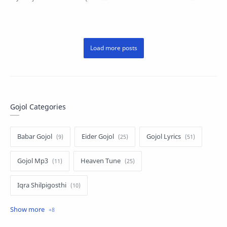
This beautiful Isla…
Rekhechi Jare Gojol Lyrics and
Mp3…
Gojol Categories
Babar Gojol
Eider Gojol
Gojol Lyrics
Gojol Mp3
Heaven Tune
Iqra Shilpigosthi
Islamic Story
Kalarab Gojol