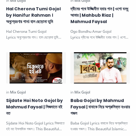
Hal Cherona Tumi Gojol
দ্বীনের পথে উজ্জিবীত হবার গান | ওগো বন্ধু
by Hanifur Rahman ।
আমার | Mahbub Riaz |
অনুপ্রেরণার গান। হাল ছেড়োনা তুমি
Mahmud Faysal
Hal Cherona Tumi Gojol
Ogo Bondhu Amar Gojol
Lyrics অনুপ্রেরণার গান। হাল ছেড়োনা তুমি
Lyrics দ্বীনের পথে উজ্জিবীত হবার গান | ওগো
ইসলামিক গজল। This Beautiful
বন্ধু আমার। This Beautiful Islami…
Islamic…
Sijdate Hoi Noto Gojol by
Baba Gojol by Mahmud
Mahmud Faysal | সিজদাতে হই
Faysal | বাবাকে নিয়ে অশ্রুসিক্ত হওয়ার
নত
গজল
Sijdate Hoi Noto Gojol Lyrics সিজদাতে
Baba Gojol Lyrics বাবাকে নিয়ে অশ্রুসিক্ত
হই নত ইসলামিক গজল। This Beautiful
হওয়ার গজল। This Beautiful Islamic
Islamic Gojol is sung by M…
Gojol is sung by Mahmud…