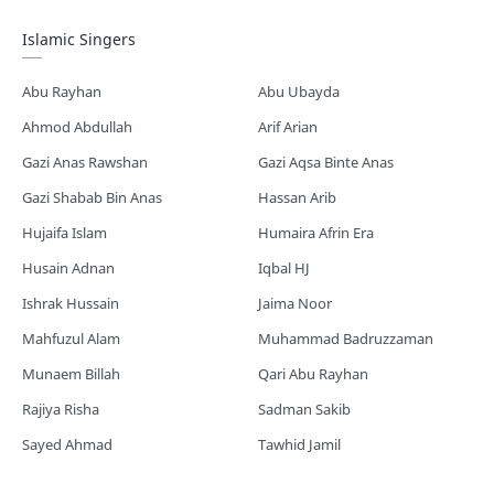
Mayer Gojol
Mix Gojol
Namajer Gojol
Islamic Singers
Romjaner Gojol
Saimum-Shilpigosthi
Abu Rayhan
Abu Ubayda
Shopnoshiri
Ahmod Abdullah
Arif Arian
Gazi Anas Rawshan
Gazi Aqsa Binte Anas
Gazi Shabab Bin Anas
Hassan Arib
Hujaifa Islam
Humaira Afrin Era
Husain Adnan
Iqbal HJ
Ishrak Hussain
Jaima Noor
Mahfuzul Alam
Muhammad Badruzzaman
Munaem Billah
Qari Abu Rayhan
Rajiya Risha
Sadman Sakib
Sayed Ahmad
Tawhid Jamil