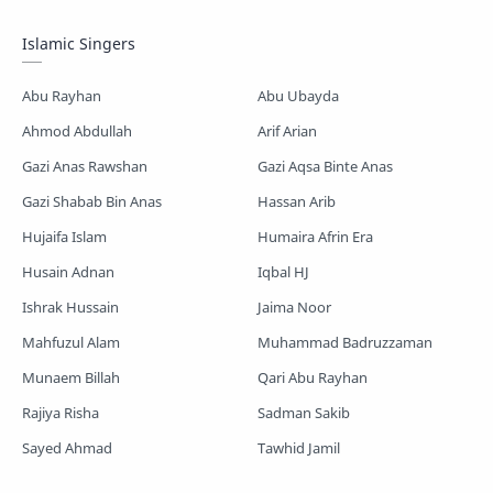
Mayer Gojol
Mix Gojol
Namajer Gojol
Islamic Singers
Romjaner Gojol
Saimum-Shilpigosthi
Abu Rayhan
Abu Ubayda
Shopnoshiri
Ahmod Abdullah
Arif Arian
Gazi Anas Rawshan
Gazi Aqsa Binte Anas
Gazi Shabab Bin Anas
Hassan Arib
Hujaifa Islam
Humaira Afrin Era
Husain Adnan
Iqbal HJ
Ishrak Hussain
Jaima Noor
Mahfuzul Alam
Muhammad Badruzzaman
Munaem Billah
Qari Abu Rayhan
Rajiya Risha
Sadman Sakib
Sayed Ahmad
Tawhid Jamil