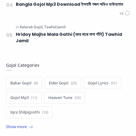
Bangla Gojol Mp3 Download ইসলামী গজল অডিও ডাউনলোড
Hridoy Majhe Mala Gathi (হৃদয় মাঝে মালা গাঁথি) Tawhid
Jamil
Gojol Categories
Babar Gojol
Eider Gojol
Gojol Lyrics
Gojol Mp3
Heaven Tune
Iqra Shilpigosthi
Islamic Story
Kalarab Gojol