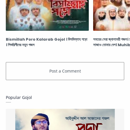
Bismillah Poro Kalarab Gojol । বিসমিল্লাহ পড়ো
সময়ের সেরা জ্বালাময়ী
। শিশুশিল্পীদের নতুন গজল
সাজাও তোমার দেশ। Mu
Popular Gojol