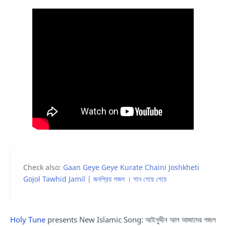
Check also:
Gaan Geye Geye Kurate Chaini Joshkheti
Gojol Tawhid Jamil | জনপ্রিয় গজল । গান গেয়ে গেয়ে
Holy Tune
presents New Islamic Song: আইনুদ্দীন আল আজাদের গজল