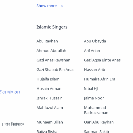
Islamic Story
Kalarab Gojol
Mayer Gojol
Mix Gojol
Islamic Singers
Namajer Gojol
Romjaner Gojol
Abu Rayhan
Abu Ubayda
Saimum-Shilpigosthi
Ahmod Abdullah
Arif Arian
Gazi Anas Rawshan
Gazi Aqsa Binte Anas
Shopnoshiri
Gazi Shabab Bin Anas
Hassan Arib
Hujaifa Islam
Humaira Afrin Era
Husain Adnan
Iqbal HJ
ীরে আজাদের
Ishrak Hussain
Jaima Noor
Mahfuzul Alam
Muhammad
Badruzzaman
Munaem Billah
Qari Abu Rayhan
তার নিয়ামতের
Rajiya Risha
Sadman Sakib