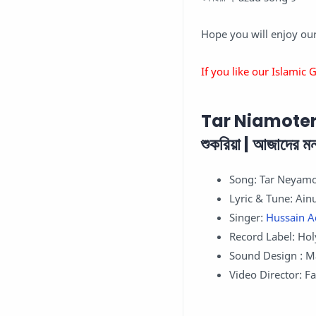
Hope you will enjoy our
If you like our Islamic 
Tar Niamoter S
শুকরিয়া | আজাদের ম
Song: Tar Neyamo
Lyric & Tune: Ain
Singer:
Hussain 
Record Label: Hol
Sound Design : M
Video Director: F