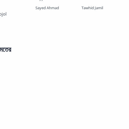
Sayed Ahmad
Tawhid Jamil
ojol
মতের