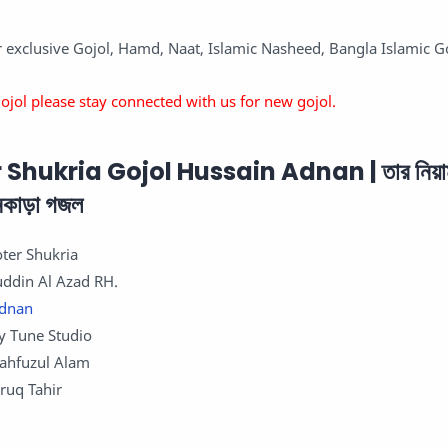
 exclusive Gojol, Hamd, Naat, Islamic Nasheed, Bangla Islamic G
Gojol please stay connected with us for new gojol.
hukria Gojol Hussain Adnan | তার নিয়া
নকাড়া গজল
ter Shukria
uddin Al Azad RH.
Adnan
y Tune Studio
ahfuzul Alam
aruq Tahir