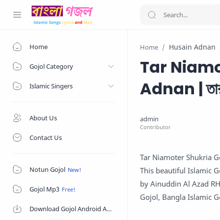
Home
Husain Adnan
Home
Tar Niamo
Gojol Category
Adnan | তার ন
Islamic Singers
About Us
Contact Us
Tar Niamoter Shukria G
Notun Gojol
This beautiful Islamic 
by Ainuddin Al Azad R
Gojol Mp3
Gojol, Bangla Islamic G
Download Gojol Android App on Google Play Store