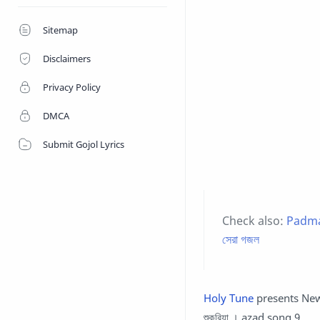
Sitemap
Disclaimers
Privacy Policy
DMCA
Submit Gojol Lyrics
Check also:
Padma 
সেরা গজল
Holy Tune
presents New I
শুকরিয়া । azad song 9