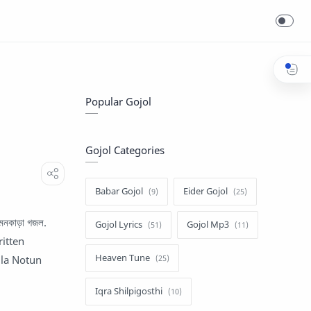
Popular Gojol
Gojol Categories
Babar Gojol
Eider Gojol
 মনকাড়া গজল.
Gojol Lyrics
Gojol Mp3
ritten
Heaven Tune
gla Notun
Iqra Shilpigosthi