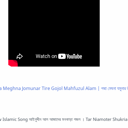
Meghna Jomunar Tire Gojol Mahfuzul Alam | পদ্মা মেঘনা যমুনার ত
slamic Song আইনুদ্দীন আল আজাদের মনকাড়া গজল । Tar Niamoter Shukria । 