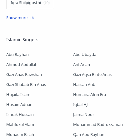
Iqra Shilpigosthi
Islamic Story
Kalarab Gojol
Mayer Gojol
Mix Gojol
Namajer Gojol
Islamic Singers
Romjaner Gojol
Saimum-Shilpigosthi
Abu Rayhan
Abu Ubayda
Shopnoshiri
Ahmod Abdullah
Arif Arian
Gazi Anas Rawshan
Gazi Aqsa Binte Anas
Gazi Shabab Bin Anas
Hassan Arib
Hujaifa Islam
Humaira Afrin Era
Husain Adnan
Iqbal HJ
Ishrak Hussain
Jaima Noor
Mahfuzul Alam
Muhammad Badruzzaman
Munaem Billah
Qari Abu Rayhan