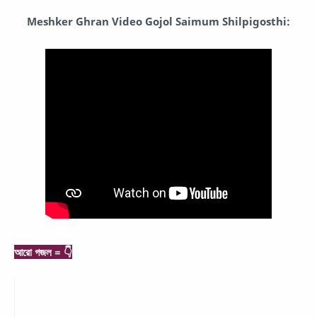
Meshker Ghran Video Gojol Saimum Shilpigosthi:
আরো গজল = 👇