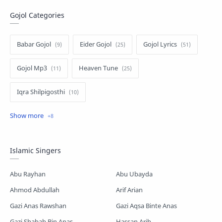
Gojol Categories
Babar Gojol
Eider Gojol
Gojol Lyrics
Gojol Mp3
Heaven Tune
Iqra Shilpigosthi
Islamic Story
Kalarab Gojol
Mayer Gojol
Mix Gojol
Namajer Gojol
Islamic Singers
Romjaner Gojol
Saimum-Shilpigosthi
Abu Rayhan
Abu Ubayda
Shopnoshiri
Ahmod Abdullah
Arif Arian
Gazi Anas Rawshan
Gazi Aqsa Binte Anas
Gazi Shabab Bin Anas
Hassan Arib