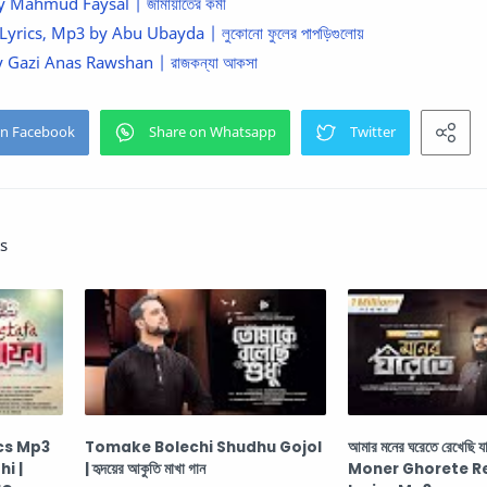
Mahmud Faysal | জামায়াতের কর্মী
rics, Mp3 by Abu Ubayda | লুকোনো ফুলের পাপড়িগুলোয়
 Gazi Anas Rawshan | রাজকন্যা আকসা
s
cs Mp3
Tomake Bolechi Shudhu Gojol
আমার মনের ঘরেতে রেখেছি 
i |
| হৃদয়ের আকুতি মাখা গান
Moner Ghorete R