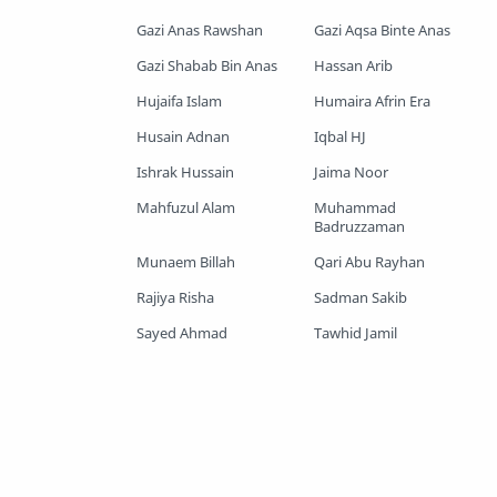
Gazi Anas Rawshan
Gazi Aqsa Binte Anas
Shopnoshiri
Gazi Shabab Bin Anas
Hassan Arib
Hujaifa Islam
Humaira Afrin Era
Husain Adnan
Iqbal HJ
Ishrak Hussain
Jaima Noor
Mahfuzul Alam
Muhammad
Badruzzaman
Munaem Billah
Qari Abu Rayhan
Rajiya Risha
Sadman Sakib
Sayed Ahmad
Tawhid Jamil