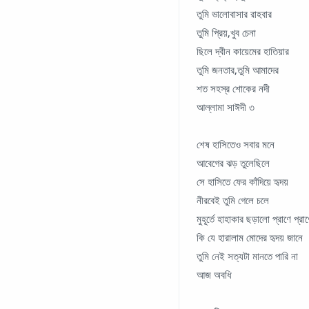
তুমি ভালোবাসার রাহবার
তুমি প্রিয়,খুব চেনা
ছিলে দ্বীন কায়েমের হাতিয়ার
তুমি জনতার,তুমি আমাদের
শত সহস্র শোকের নদী
আল্লামা সাঈদী ৩
শেষ হাসিতেও সবার মনে
আবেগের ঝড় তুলেছিলে
সে হাসিতে ফের কাঁদিয়ে হৃদয়
নীরবেই তুমি গেলে চলে
মুহূর্তে হাহাকার ছড়ালো প্রাণে প্রা
কি যে হারালাম মোদের হৃদয় জানে
তুমি নেই সত্যটা মানতে পারি না
আজ অবধি