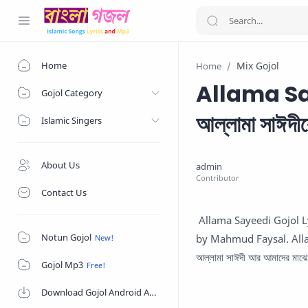
Home
Mix Gojol
Home
Allama Sa
Gojol Category
আল্লামা সাঈদীকে
Islamic Singers
About Us
Contact Us
Allama Sayeedi Gojol Lyri
Notun Gojol
by Mahmud Faysal. Alla
আল্লামা সাঈদী আর আমাদের মাঝে
Gojol Mp3
Download Gojol Android App on Google Play Store