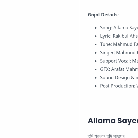
Gojol Details:
Song: Allama Say
Lyric: Rakibul A
Tune: Mahmud Fa
Singer: Mahmud 
Support Vocal: 
GFX: Arafat Mah
Sound Design & m
Post Production: 
Allama Sayeedi 
তুমি শ্রদ্ধার,তুমি সাহসের