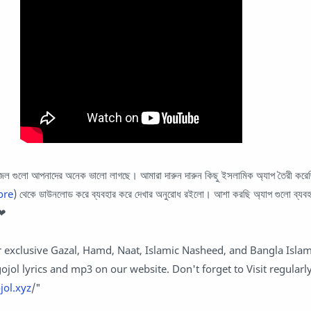
ল গুলো আপনাদের অনেক ভালো লাগছে। আমারা দারুন দারুন কিছু ইসলামিক অ্যাপ তৈরী করে
ore
) থেকে ডাউনলোড করে ব্যবহার করে দেখার অনুরোধ রইলো। আশা করছি অ্যাপ গুলো ব্যব
❤❤
 exclusive Gazal, Hamd, Naat, Islamic Nasheed, and Bangla Islam
ojol lyrics and mp3 on our website. Don't forget to Visit regularl
jol.xyz
/"