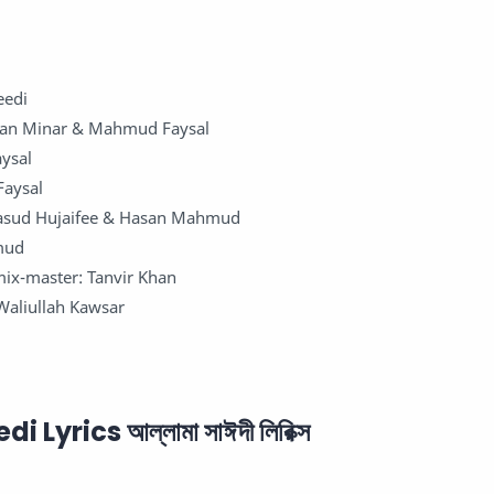
eedi
hsan Minar & Mahmud Faysal
ysal
Faysal
Masud Hujaifee & Hasan Mahmud
mud
ix-master: Tanvir Khan
Waliullah Kawsar
Lyrics আল্লামা সাঈদী লিরিক্স