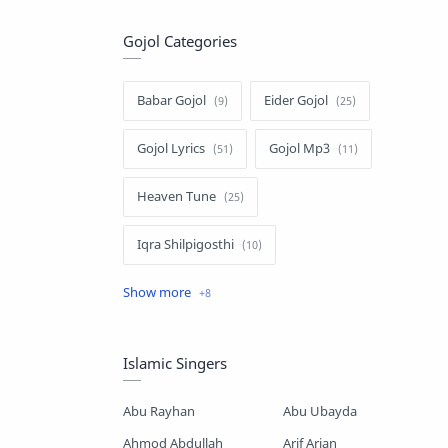
Gojol Categories
Babar Gojol
Eider Gojol
Gojol Lyrics
Gojol Mp3
Heaven Tune
Iqra Shilpigosthi
Islamic Story
Kalarab Gojol
Mayer Gojol
Mix Gojol
Islamic Singers
Namajer Gojol
Romjaner Gojol
Abu Rayhan
Abu Ubayda
Saimum-Shilpigosthi
Ahmod Abdullah
Arif Arian