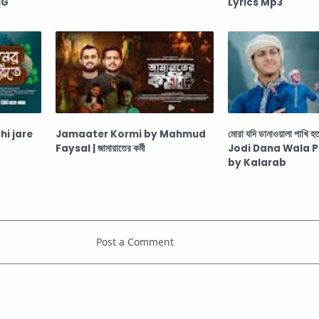
NG
Lyrics Mp3
i jare
Jamaater Kormi by Mahmud
মোরা যদি ডানাওয়ালা পাখি
Faysal | জামায়াতের কর্মী
Jodi Dana Wala 
by Kalarab