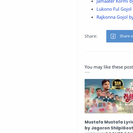
Jamaater Kormi by 
Lukono Ful Gojol Ly
Rajkonna Gojol by
You may like these post
Mustafa Mustafa Lyri
by Jagoron ShilpiGosth