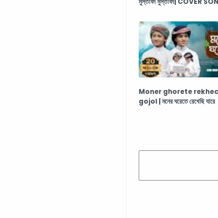
মুস্তাফা মুস্তাফা| COVER SO
Moner ghorete rekhech
gojol | মনের ঘরেতে রেখেছি যারে