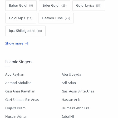
Babar Gojol
Eider Gojol
Gojol Lyrics
Gojol Mp3
Heaven Tune
Iqra Shilpigosthi
Islamic Story
Kalarab Gojol
Mayer Gojol
Mix Gojol
Namajer Gojol
Islamic Singers
Romjaner Gojol
Saimum-Shilpigosthi
Abu Rayhan
Abu Ubayda
Shopnoshiri
Ahmod Abdullah
Arif Arian
Gazi Anas Rawshan
Gazi Aqsa Binte Anas
Gazi Shabab Bin Anas
Hassan Arib
Hujaifa Islam
Humaira Afrin Era
Husain Adnan
Iqbal HJ