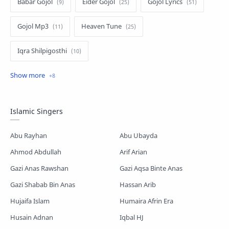
Babar Gojol
Eider Gojol
Gojol Lyrics
Gojol Mp3
Heaven Tune
Iqra Shilpigosthi
Islamic Story
Kalarab Gojol
Mayer Gojol
Mix Gojol
Namajer Gojol
Islamic Singers
Romjaner Gojol
Saimum-Shilpigosthi
Abu Rayhan
Abu Ubayda
Shopnoshiri
Ahmod Abdullah
Arif Arian
Gazi Anas Rawshan
Gazi Aqsa Binte Anas
Gazi Shabab Bin Anas
Hassan Arib
Hujaifa Islam
Humaira Afrin Era
Husain Adnan
Iqbal HJ