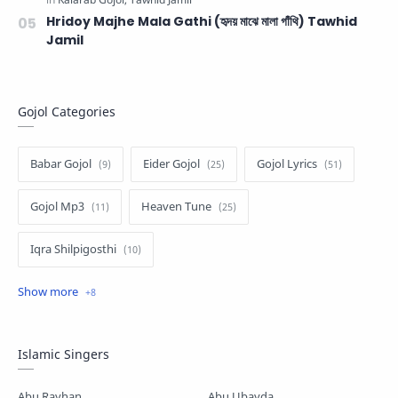
Hridoy Majhe Mala Gathi (হৃদয় মাঝে মালা গাঁথি) Tawhid
Jamil
Gojol Categories
Babar Gojol
Eider Gojol
Gojol Lyrics
Gojol Mp3
Heaven Tune
Iqra Shilpigosthi
Islamic Story
Kalarab Gojol
Mayer Gojol
Mix Gojol
Namajer Gojol
Islamic Singers
Romjaner Gojol
Saimum-Shilpigosthi
Abu Rayhan
Abu Ubayda