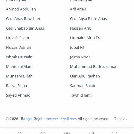
Shopnoshiri
Ahmod Abdullah
Arif Arian
Gazi Anas Rawshan
Gazi Aqsa Binte Anas
Gazi Shabab Bin Anas
Hassan Arib
Hujaifa Islam
Humaira Afrin Era
Husain Adnan
Iqbal HJ
Ishrak Hussain
Jaima Noor
Mahfuzul Alam
Muhammad Badruzzaman
Munaem Billah
Qari Abu Rayhan
Rajiya Risha
Sadman Sakib
Sayed Ahmad
Tawhid Jamil
©
2026
‧
Bangla Gojol | বাংলা গজল - ইসলামী গজল
. All rights reserved.