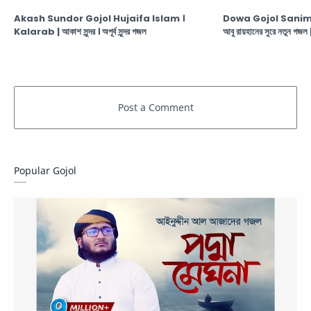
Akash Sundor Gojol Hujaifa Islam ।
Dowa Gojol Sanim
Kalarab | আকাশ সুন্দর । অপূর্ব সুন্দর গজল
আবু রায়হানের সুরে নতুন গজল |
Popular Gojol