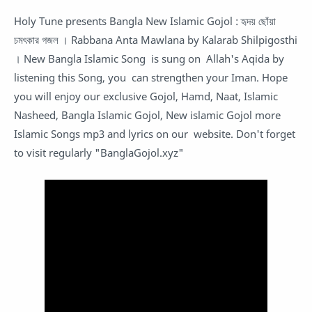
Holy Tune presents Bangla New Islamic Gojol : হৃদয় ছোঁয়া
চমৎকার গজল । Rabbana Anta Mawlana by Kalarab Shilpigosthi
। New Bangla Islamic Song is sung on Allah's Aqida by
listening this Song, you can strengthen your Iman. Hope
you will enjoy our exclusive Gojol, Hamd, Naat, Islamic
Nasheed, Bangla Islamic Gojol, New islamic Gojol more
Islamic Songs mp3 and lyrics on our website. Don't forget
to visit regularly "BanglaGojol.xyz"