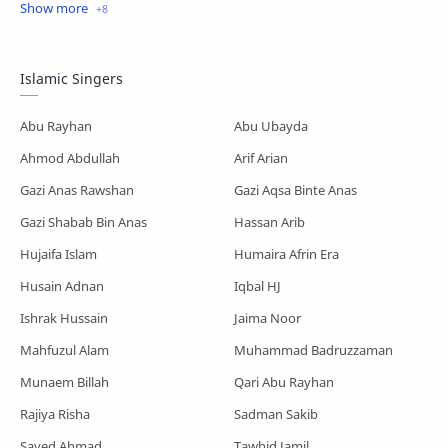
Islamic Story
Kalarab Gojol
Mayer Gojol
Mix Gojol
Namajer Gojol
Islamic Singers
Romjaner Gojol
Saimum-Shilpigosthi
Abu Rayhan
Abu Ubayda
Shopnoshiri
Ahmod Abdullah
Arif Arian
Gazi Anas Rawshan
Gazi Aqsa Binte Anas
Gazi Shabab Bin Anas
Hassan Arib
Hujaifa Islam
Humaira Afrin Era
Husain Adnan
Iqbal HJ
Ishrak Hussain
Jaima Noor
Mahfuzul Alam
Muhammad Badruzzaman
Munaem Billah
Qari Abu Rayhan
Rajiya Risha
Sadman Sakib
Sayed Ahmad
Tawhid Jamil