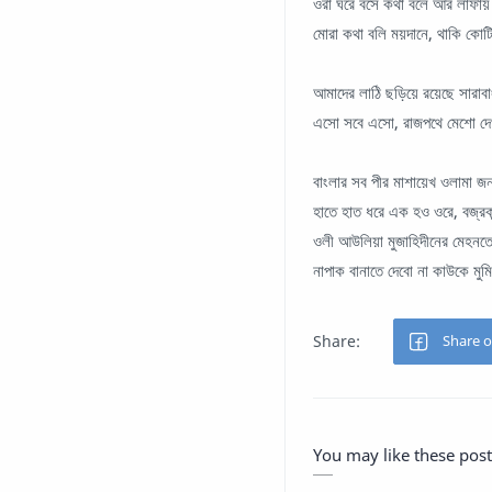
ওরা ঘরে বসে কথা বলে আর লাফায় 
মোরা কথা বলি ময়দানে, থাকি কোট
আমাদের লাঠি ছড়িয়ে রয়েছে সারাব
এসো সবে এসো, রাজপথে মেশো দেখ
বাংলার সব পীর মাশায়েখ ওলামা
হাতে হাত ধরে এক হও ওরে, বজ্র
ওলী আউলিয়া মুজাহিদীনের মেহন
নাপাক বানাতে দেবো না কাউকে মু
You may like these post