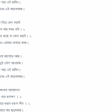
তে গড়া এই জমিন।
মিনের এই জায়নামাজ।
ি নিয়ে কেন লড়াই
 দেখ আর সময় নাই। ২
িয়ে করো না কোন বড়াই। ২
মিও তোমার লাগবো কাজ।
 জনতা জাগোরে আজ।
কন্ঠে তোল আওয়াজ।
তে গড়া এই জমিন।
মিনের এই জায়নামাজ।
 রাজপথে আস্ফালন
ে ঘরে কতক্ষণ । ২
ারে করবে ধ্বংস লীন । ২
যাবে পার জুলুমবাজ।