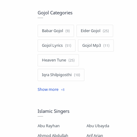
Gojol Categories
Babar Gojol
Eider Gojol
Gojol Lyrics
Gojol Mp3
Heaven Tune
Iqra Shilpigosthi
Islamic Story
Kalarab Gojol
Mayer Gojol
Mix Gojol
Islamic Singers
Namajer Gojol
Romjaner Gojol
Abu Rayhan
Abu Ubayda
Saimum-Shilpigosthi
Ahmod Abdullah
Arif Arian