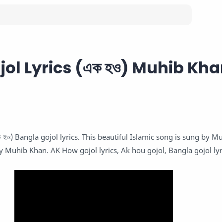
jol Lyrics (এক হও) Muhib Kh
 হও) Bangla gojol lyrics. This beautiful Islamic song is sung by M
by Muhib Khan. AK How gojol lyrics, Ak hou gojol, Bangla gojol ly