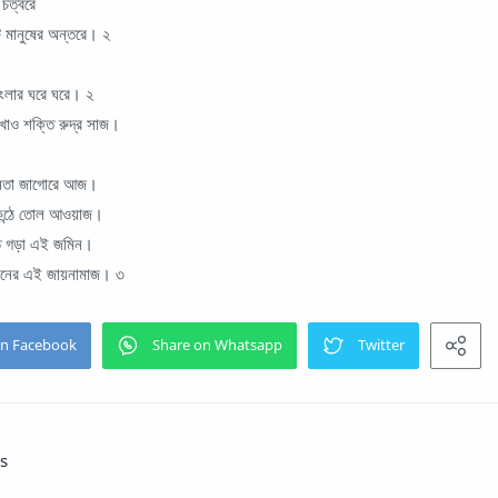
চত্বরে
ি মানুষের অন্তরে। ২
াংলার ঘরে ঘরে। ২
াও শক্তি রুদ্র সাজ।
 জনতা জাগোরে আজ।
কন্ঠে তোল আওয়াজ।
তে গড়া এই জমিন।
মিনের এই জায়নামাজ। ৩
s