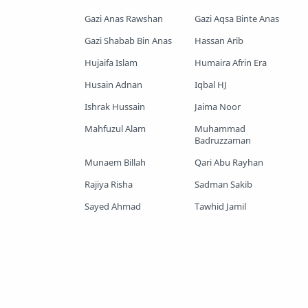
Gazi Anas Rawshan
Gazi Aqsa Binte Anas
Shopnoshiri
Gazi Shabab Bin Anas
Hassan Arib
Hujaifa Islam
Humaira Afrin Era
Husain Adnan
Iqbal HJ
Ishrak Hussain
Jaima Noor
Mahfuzul Alam
Muhammad
Badruzzaman
Munaem Billah
Qari Abu Rayhan
Rajiya Risha
Sadman Sakib
Sayed Ahmad
Tawhid Jamil