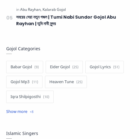
সময়ের সেরা নতুন গজল | Tumi Nabi Sundor Gojol Abu
Rayhan | তুমি নাবী সুন্দর
Gojol Categories
Babar Gojol
Eider Gojol
Gojol Lyrics
Gojol Mp3
Heaven Tune
Iqra Shilpigosthi
Islamic Story
Kalarab Gojol
Mayer Gojol
Mix Gojol
Namajer Gojol
Islamic Singers