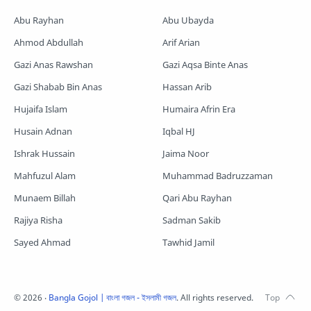
Romjaner Gojol
Saimum-Shilpigosthi
Abu Rayhan
Abu Ubayda
Shopnoshiri
Ahmod Abdullah
Arif Arian
Gazi Anas Rawshan
Gazi Aqsa Binte Anas
Gazi Shabab Bin Anas
Hassan Arib
Hujaifa Islam
Humaira Afrin Era
Husain Adnan
Iqbal HJ
Ishrak Hussain
Jaima Noor
Mahfuzul Alam
Muhammad Badruzzaman
Munaem Billah
Qari Abu Rayhan
Rajiya Risha
Sadman Sakib
Sayed Ahmad
Tawhid Jamil
©
2026
‧
Bangla Gojol | বাংলা গজল - ইসলামী গজল
. All rights reserved.