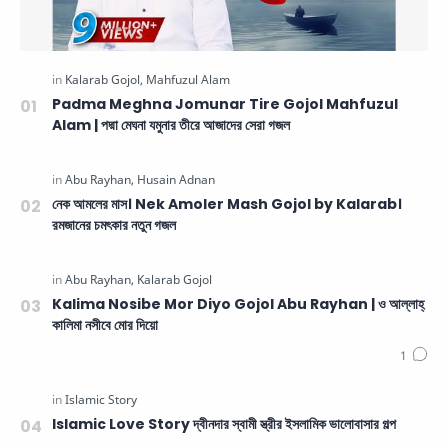
Padma Meghna Jomunar Tire Gojol Mahfuzul
Alam | পদ্মা মেঘনা যমুনার তীরে আজাদের সেরা গজল
নেক আমলের মাস। Nek Amoler Mash Gojol by Kalarab।
রমজানের চমৎকার নতুন গজল
Kalima Nosibe Mor Diyo Gojol Abu Rayhan | ও আল্লাহ্‌
কালিমা নসীবে মোর দিয়ো
Islamic Love Story দ্বীনদার স্বামী স্ত্রীর ইসলামিক ভালোবাসার গল্প