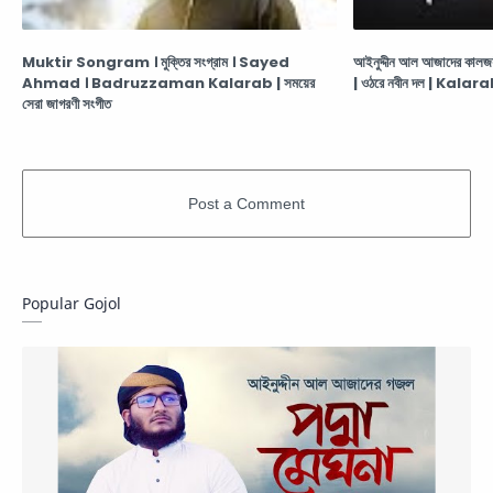
Muktir Songram । মুক্তির সংগ্রাম । Sayed
আইনুদ্দীন আল আজাদের কা
Ahmad । Badruzzaman Kalarab | সময়ের
| ওঠরে নবীন দল | Kala
সেরা জাগরণী সংগীত
Popular Gojol