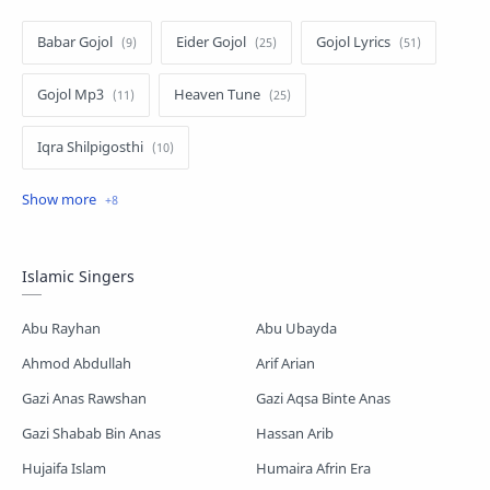
Babar Gojol
Eider Gojol
Gojol Lyrics
Gojol Mp3
Heaven Tune
Iqra Shilpigosthi
Islamic Story
Kalarab Gojol
Mayer Gojol
Mix Gojol
Namajer Gojol
Islamic Singers
Romjaner Gojol
Saimum-Shilpigosthi
Abu Rayhan
Abu Ubayda
Shopnoshiri
Ahmod Abdullah
Arif Arian
Gazi Anas Rawshan
Gazi Aqsa Binte Anas
Gazi Shabab Bin Anas
Hassan Arib
Hujaifa Islam
Humaira Afrin Era