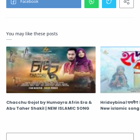
You may like these posts
Chacchu Gojol by Humayra Afrin Era &
Hridoybina। হৃদয়বীণ
Abu Taher Shakil | NEW ISLAMIC SONG
New islamic song