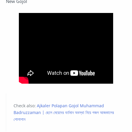
New Gojol
Check also:
Ajkaler Polapan Gojol Muhammad
Badruzzaman | ছেলে মেয়েদের বর্তমান অবস্থা নিয়ে গজল আজকালের
পোলাপান