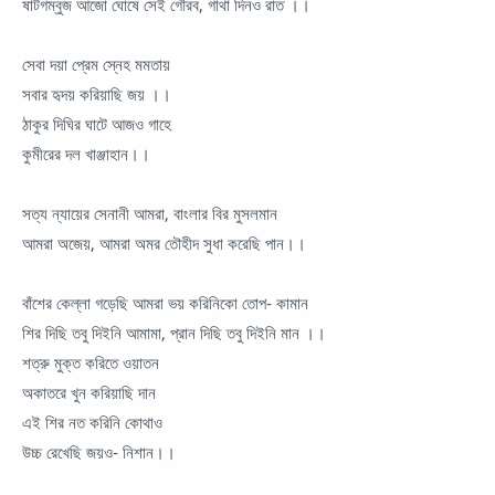
ষাটগম্বুজ আজো ঘোষে সেই গৌরব, গাথা দিনও রাত ।।
সেবা দয়া প্রেম স্নেহ মমতায়
সবার হৃদয় করিয়াছি জয় ।।
ঠাকুর দিঘির ঘাটে আজও গাহে
কুমীরের দল খাঞ্জাহান।।
সত্য ন্যায়ের সেনানী আমরা, বাংলার বির মুসলমান
আমরা অজেয়, আমরা অমর তৌহীদ সুধা করেছি পান।।
বাঁশের কেল্লা গড়েছি আমরা ভয় করিনিকো তোপ- কামান
শির দিছি তবু দিইনি আমামা, প্রান দিছি তবু দিইনি মান ।।
শত্রু মুক্ত করিতে ওয়াতন
অকাতরে খুন করিয়াছি দান
এই শির নত করিনি কোথাও
উচ্চ রেখেছি জয়ও- নিশান।।