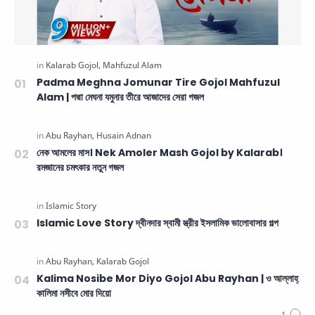
Padma Meghna Jomunar Tire Gojol Mahfuzul
Alam | পদ্মা মেঘনা যমুনার তীরে আজাদের সেরা গজল
নেক আমলের মাস। Nek Amoler Mash Gojol by Kalarab।
রমজানের চমৎকার নতুন গজল
Islamic Love Story দ্বীনদার স্বামী স্ত্রীর ইসলামিক ভালোবাসার গল্প
Kalima Nosibe Mor Diyo Gojol Abu Rayhan | ও আল্লাহ্‌
কালিমা নসীবে মোর দিয়ো