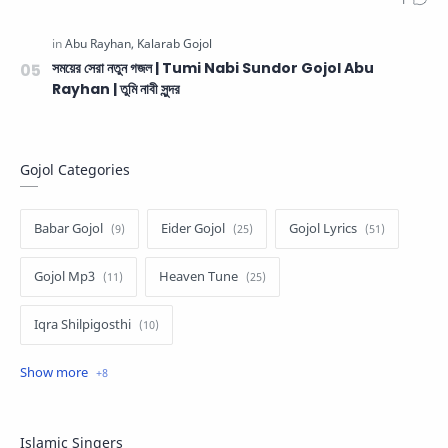
সময়ের সেরা নতুন গজল | Tumi Nabi Sundor Gojol Abu
Rayhan | তুমি নাবী সুন্দর
Gojol Categories
Babar Gojol
Eider Gojol
Gojol Lyrics
Gojol Mp3
Heaven Tune
Iqra Shilpigosthi
Islamic Story
Kalarab Gojol
Mayer Gojol
Mix Gojol
Namajer Gojol
Islamic Singers