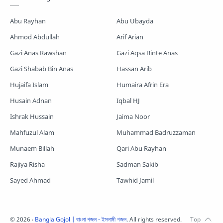
Romjaner Gojol
Saimum-Shilpigosthi
Abu Rayhan
Abu Ubayda
Shopnoshiri
Ahmod Abdullah
Arif Arian
Gazi Anas Rawshan
Gazi Aqsa Binte Anas
Gazi Shabab Bin Anas
Hassan Arib
Hujaifa Islam
Humaira Afrin Era
Husain Adnan
Iqbal HJ
Ishrak Hussain
Jaima Noor
Mahfuzul Alam
Muhammad Badruzzaman
Munaem Billah
Qari Abu Rayhan
Rajiya Risha
Sadman Sakib
Sayed Ahmad
Tawhid Jamil
©
2026
‧
Bangla Gojol | বাংলা গজল - ইসলামী গজল
. All rights reserved.