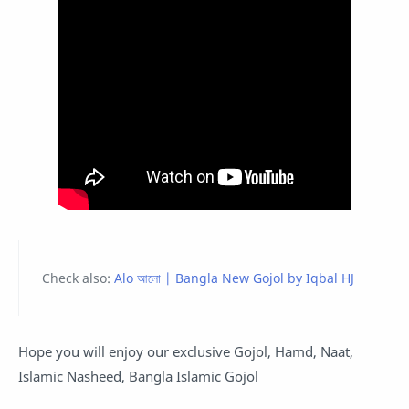
Check also:
Alo আলো | Bangla New Gojol by Iqbal HJ
Hope you will enjoy our exclusive Gojol, Hamd, Naat,
Islamic Nasheed, Bangla Islamic Gojol