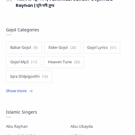
Rayhan | তুমি নাবী সুন্দর
Gojol Categories
Babar Gojol
Eider Gojol
Gojol Lyrics
Gojol Mp3
Heaven Tune
Iqra Shilpigosthi
Islamic Story
Kalarab Gojol
Mayer Gojol
Mix Gojol
Namajer Gojol
Islamic Singers
Romjaner Gojol
Saimum-Shilpigosthi
Abu Rayhan
Abu Ubayda
Shopnoshiri