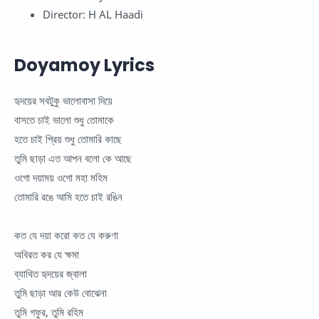
Director: H AL Haadi
Doyamoy Lyrics
হৃদয়ের সবটুকু ভালোবাসা দিয়ে
বাসতে চাই ভালো শুধু তোমাকে
হতে চাই প্রিয় শুধু তোমারি কাছে
তুমি ছাড়া এত আপন বলো কে আছে
ওগো দয়াময় ওগো মহা মহিম
তোমারি রঙে আমি হতে চাই রঙিন
কত যে দয়া করো কত যে করুণা
অবিরত কর যে ক্ষমা
ব্যাথিত হৃদয়ের জ্বালা
তুমি ছাড়া আর কেউ বোঝেনা
তুমি গফুর, তুমি রহিম