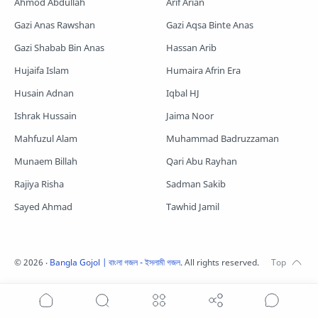
Ahmod Abdullah
Arif Arian
Gazi Anas Rawshan
Gazi Aqsa Binte Anas
Gazi Shabab Bin Anas
Hassan Arib
Hujaifa Islam
Humaira Afrin Era
Husain Adnan
Iqbal HJ
Ishrak Hussain
Jaima Noor
Mahfuzul Alam
Muhammad Badruzzaman
Munaem Billah
Qari Abu Rayhan
Rajiya Risha
Sadman Sakib
Sayed Ahmad
Tawhid Jamil
©
2026
‧
Bangla Gojol | বাংলা গজল - ইসলামী গজল
. All rights reserved.