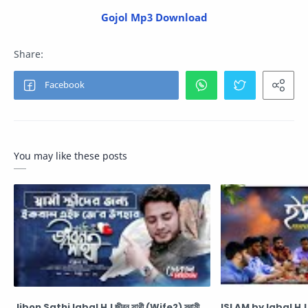
Gojol Mp3 Download
You may like these posts
Jibon Sathi Iqbal HJ জীবন সাথী (Wife2) স্বামী
ISLAM by Iqbal H