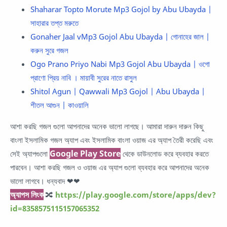
Shaharar Topto Morute Mp3 Gojol by Abu Ubayda |
সাহারার তপ্ত মরুতে
Gonaher Jaal vMp3 Gojol Abu Ubayda | গোনাহের জাল |
করুন সুরে গজল
Ogo Prano Priyo Nabi Mp3 Gojol Abu Ubayda | ওগো
প্রাণো প্রিয় নাবি । মায়াবী সুরের নাতে রাসুল
Shitol Agun | Qawwali Mp3 Gojol | Abu Ubayda |
শীতল আগুন | কাওয়ালি
আশা করছি গজল গুলো আপনাদের অনেক ভালো লাগছে। আমারা দারুন দারুন কিছু
বাংলা ইসলামিক গজল অ্যাপ এবং ইসলামিক বাংলা ওয়াজ এর অ্যাপ তৈরী করেছি এবং
Google Play Store
সেই অ্যাপগুলো
থেকে ডাউনলোড করে ব্যবহার করতে
পারবেন। আশা করছি গজল ও ওয়াজ এর অ্যাপ গুলো ব্যবহার করে আপনাদের অনেক
ভালো লাগবে। ধন্যবাদ ❤❤
অ্যাপস লিংক
🔀
https://play.google.com/store/apps/dev?
id=8358575115157065352