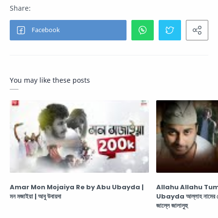
You may like these posts
Amar Mon Mojaiya Re by Abu Ubayda |
Allahu Allahu Tum
মন মজাইয়া | আবু উবায়দা
Ubayda আল্লাহ নামের সেরা
জাল্লে জালালুহু