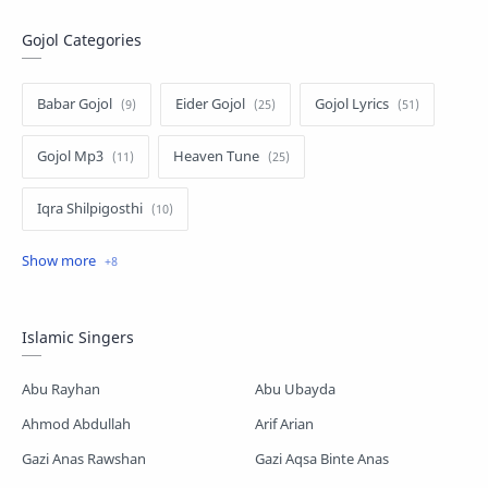
Gojol Categories
Babar Gojol
Eider Gojol
Gojol Lyrics
Gojol Mp3
Heaven Tune
Iqra Shilpigosthi
Islamic Story
Kalarab Gojol
Mayer Gojol
Mix Gojol
Namajer Gojol
Islamic Singers
Romjaner Gojol
Saimum-Shilpigosthi
Abu Rayhan
Abu Ubayda
Shopnoshiri
Ahmod Abdullah
Arif Arian
Gazi Anas Rawshan
Gazi Aqsa Binte Anas