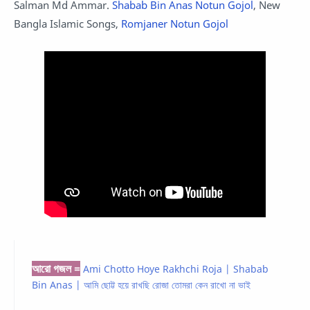
Salman Md Ammar.
Shabab Bin Anas Notun Gojol
, New
Bangla Islamic Songs,
Romjaner Notun Gojol
আরো গজল =
Ami Chotto Hoye Rakhchi Roja | Shabab
Bin Anas | আমি ছোট্ট হয়ে রাখছি রোজা তোমরা কেন রাখো না ভাই