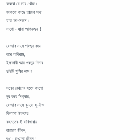
করবো যে তার খোঁজ ৷
ডাকবো কাছে তাদের সদা
যারা আপনজন ৷
মাগো - যারা আপনজন !
রোজার মাসে প্রভুর রহম
ঝরে অবিরাম,
ইফতারী আর প্রভুর দিদার
দুইটি খুশির নাম ৷৷
মনের কোণের যতো কালো
দূর করে মিথ্যার,
রোজার মাসে বুনবো সু-বীজ
বিলাবো ইফতার ৷
রহমতের-ই বারিধারায়
রাঙাবো জীবন,
শুধু - রাঙাবো জীবন !