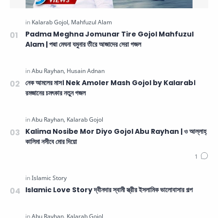
Padma Meghna Jomunar Tire Gojol Mahfuzul
Alam | পদ্মা মেঘনা যমুনার তীরে আজাদের সেরা গজল
নেক আমলের মাস। Nek Amoler Mash Gojol by Kalarab।
রমজানের চমৎকার নতুন গজল
Kalima Nosibe Mor Diyo Gojol Abu Rayhan | ও আল্লাহ্‌
কালিমা নসীবে মোর দিয়ো
Islamic Love Story দ্বীনদার স্বামী স্ত্রীর ইসলামিক ভালোবাসার গল্প