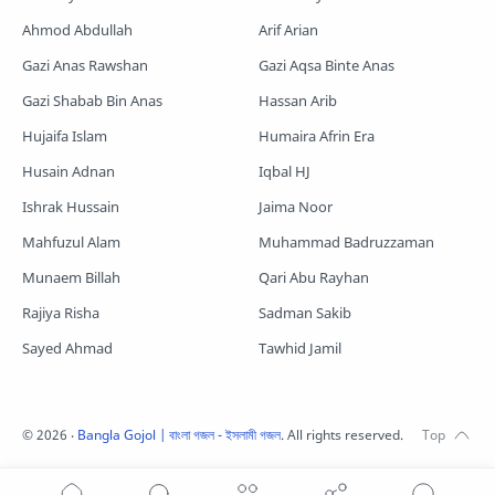
Shopnoshiri
Ahmod Abdullah
Arif Arian
Gazi Anas Rawshan
Gazi Aqsa Binte Anas
Gazi Shabab Bin Anas
Hassan Arib
Hujaifa Islam
Humaira Afrin Era
Husain Adnan
Iqbal HJ
Ishrak Hussain
Jaima Noor
Mahfuzul Alam
Muhammad Badruzzaman
Munaem Billah
Qari Abu Rayhan
Rajiya Risha
Sadman Sakib
Sayed Ahmad
Tawhid Jamil
©
2026
‧
Bangla Gojol | বাংলা গজল - ইসলামী গজল
. All rights reserved.