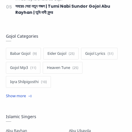
সময়ের সেরা নতুন গজল | Tumi Nabi Sundor Gojol Abu
Rayhan | তুমি নাবী সুন্দর
Gojol Categories
Babar Gojol
Eider Gojol
Gojol Lyrics
Gojol Mp3
Heaven Tune
Iqra Shilpigosthi
Islamic Story
Kalarab Gojol
Mayer Gojol
Mix Gojol
Namajer Gojol
Islamic Singers
Romjaner Gojol
Saimum-Shilpigosthi
Abu Rayhan
Abu Ubayda