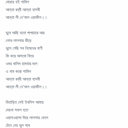
দোয়ায় হই শামিল
আন্তা রব্বী আন্তা হাসবী
আন্তা লী নে'মাল ওয়াকীল।।
ডুবে আছি যতো পাপাচারে আর
লোভ লালসার ভীড়ে
ভুলে গেছি সব নিষেধের বাণী
কি করে আসবো ফিরে
ওমর খালিদ হামযার দলে
এ নাম করো শামিল
আন্তা রব্বী আন্তা হাসবী
আন্তা লী নে'মাল ওয়াকীল।।
বিতাড়িত সেই ইবলিস আমায়
দেয়না সফল হতে
ওয়াসওয়াসা দিয়ে লালসায় ফেলে
টেনে নেয় ভুল পথে