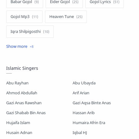
Babar Gojol
Eider Gojol
Gojol Lyrics
Gojol Mp3
Heaven Tune
Iqra Shilpigosthi
Islamic Story
Kalarab Gojol
Mayer Gojol
Mix Gojol
Namajer Gojol
Islamic Singers
Romjaner Gojol
Saimum-Shilpigosthi
Abu Rayhan
Abu Ubayda
Shopnoshiri
Ahmod Abdullah
Arif Arian
Gazi Anas Rawshan
Gazi Aqsa Binte Anas
Gazi Shabab Bin Anas
Hassan Arib
Hujaifa Islam
Humaira Afrin Era
Husain Adnan
Iqbal HJ