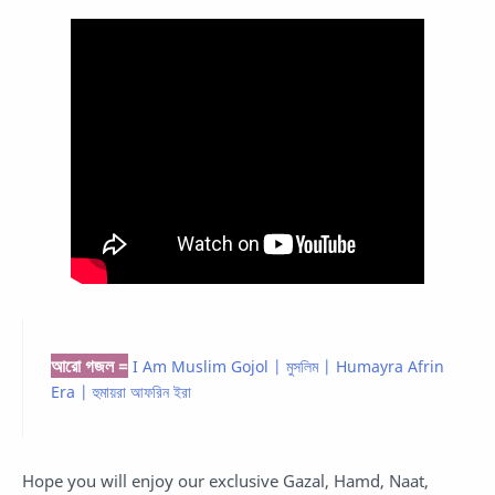
আরো গজল =
I Am Muslim Gojol | মুসলিম | Humayra Afrin
Era | হুমায়রা আফরিন ইরা
Hope you will enjoy our exclusive Gazal, Hamd, Naat,