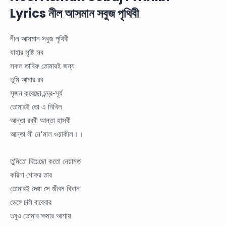
Lyrics নীল আসমান সবুজ পৃথিবী
নীল আসমান সবুজ পৃথিবী
যাহার সৃষ্টি সব
সকল তারিফ তোমারই জন্য
তুমি আমার রব
সৃজন করেছো চন্দ্র-সূর্য
তোমারই তো এ নিখিল
আন্তা রব্বী আন্তা হাসবী
আন্তা লী নে'মাল ওয়াকীল।।
তুমিতো দিয়েছো কতো নেয়ামত
করিনা শোকর তার
তোমারই দেয়া সে জীবন বিধান
ভেঙ্গে চলি বারেবার
তবুও তোমার ক্ষমার আশায়