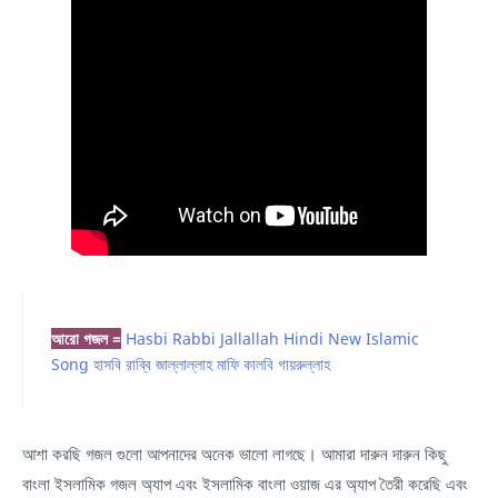
আরো গজল =
Hasbi Rabbi Jallallah Hindi New Islamic
Song হাসবি রাব্বি জাল্লাল্লাহ মাফি কালবি গায়রুল্লাহ
আশা করছি গজল গুলো আপনাদের অনেক ভালো লাগছে। আমারা দারুন দারুন কিছু
বাংলা ইসলামিক গজল অ্যাপ এবং ইসলামিক বাংলা ওয়াজ এর অ্যাপ তৈরী করেছি এবং