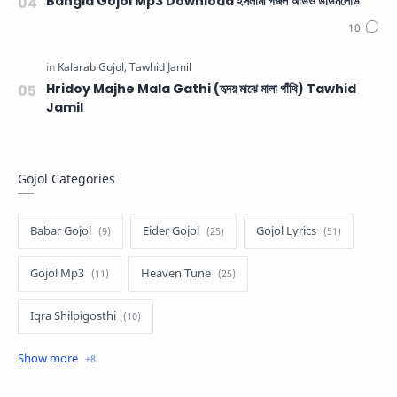
Bangla Gojol Mp3 Download ইসলামী গজল অডিও ডাউনলোড
Hridoy Majhe Mala Gathi (হৃদয় মাঝে মালা গাঁথি) Tawhid
Jamil
Gojol Categories
Babar Gojol
Eider Gojol
Gojol Lyrics
Gojol Mp3
Heaven Tune
Iqra Shilpigosthi
Islamic Story
Kalarab Gojol