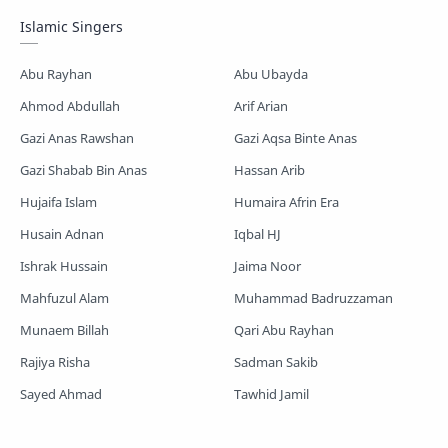
Mayer Gojol
Mix Gojol
Namajer Gojol
Islamic Singers
Romjaner Gojol
Saimum-Shilpigosthi
Abu Rayhan
Abu Ubayda
Shopnoshiri
Ahmod Abdullah
Arif Arian
Gazi Anas Rawshan
Gazi Aqsa Binte Anas
Gazi Shabab Bin Anas
Hassan Arib
Hujaifa Islam
Humaira Afrin Era
Husain Adnan
Iqbal HJ
Ishrak Hussain
Jaima Noor
Mahfuzul Alam
Muhammad Badruzzaman
Munaem Billah
Qari Abu Rayhan
Rajiya Risha
Sadman Sakib
Sayed Ahmad
Tawhid Jamil