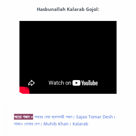
Hasbunallah Kalarab Gojol:
আরো গজল =
সময়ের সেরা জ্বালাময়ী গজল। Sajao Tomar Desh।
সাজাও তোমার দেশ। Muhib Khan। Kalarab