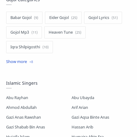
Babar Gojol
Eider Gojol
Gojol Lyrics
Gojol Mp3
Heaven Tune
Iqra Shilpigosthi
Islamic Story
Kalarab Gojol
Mayer Gojol
Mix Gojol
Namajer Gojol
Islamic Singers
Romjaner Gojol
Saimum-Shilpigosthi
Abu Rayhan
Abu Ubayda
Shopnoshiri
Ahmod Abdullah
Arif Arian
Gazi Anas Rawshan
Gazi Aqsa Binte Anas
Gazi Shabab Bin Anas
Hassan Arib
Hujaifa Islam
Humaira Afrin Era