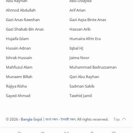
Abu Rayhan
Abu Ubayda
Shopnoshiri
Ahmod Abdullah
Arif Arian
Gazi Anas Rawshan
Gazi Aqsa Binte Anas
Gazi Shabab Bin Anas
Hassan Arib
Hujaifa Islam
Humaira Afrin Era
Husain Adnan
Iqbal HJ
Ishrak Hussain
Jaima Noor
Mahfuzul Alam
Muhammad Badruzzaman
Munaem Billah
Qari Abu Rayhan
Rajiya Risha
Sadman Sakib
Sayed Ahmad
Tawhid Jamil
©
2026
‧
Bangla Gojol | বাংলা গজল - ইসলামী গজল
. All rights reserved.