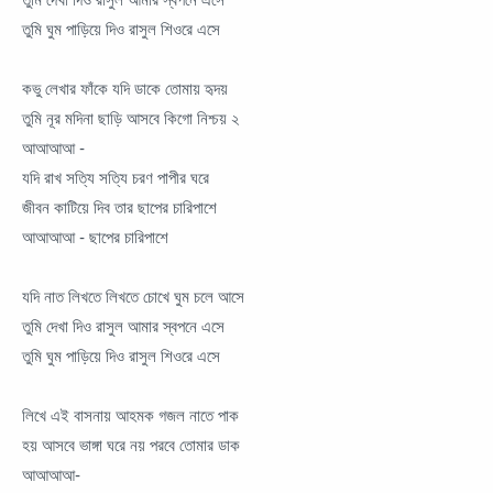
তুমি ঘুম পাড়িয়ে দিও রাসুল শিওরে এসে
কভু লেখার ফাঁকে যদি ডাকে তোমায় হৃদয়
তুমি নূর মদিনা ছাড়ি আসবে কিগো নিশ্চয় ২
আআআআ -
যদি রাখ সত্যি সত্যি চরণ পাপীর ঘরে
জীবন কাটিয়ে দিব তার ছাপের চারিপাশে
আআআআ - ছাপের চারিপাশে
যদি নাত লিখতে লিখতে চোখে ঘুম চলে আসে
তুমি দেখা দিও রাসুল আমার স্বপনে এসে
তুমি ঘুম পাড়িয়ে দিও রাসুল শিওরে এসে
লিখে এই বাসনায় আহমক গজল নাতে পাক
হয় আসবে ভাঙ্গা ঘরে নয় পরবে তোমার ডাক
আআআআ-