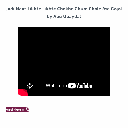
Jodi Naat Likhte Likhte Chokhe Ghum Chole Ase Gojol
by Abu Ubayda:
আরো গজল = 👇