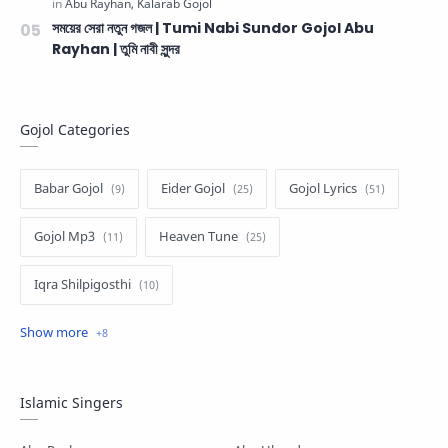
সময়ের সেরা নতুন গজল | Tumi Nabi Sundor Gojol Abu
Rayhan | তুমি নাবী সুন্দর
Gojol Categories
Babar Gojol
Eider Gojol
Gojol Lyrics
Gojol Mp3
Heaven Tune
Iqra Shilpigosthi
Islamic Story
Kalarab Gojol
Mayer Gojol
Mix Gojol
Namajer Gojol
Islamic Singers
Romjaner Gojol
Saimum-Shilpigosthi