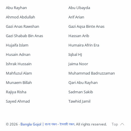
Romjaner Gojol
Saimum-Shilpigosthi
Abu Rayhan
Abu Ubayda
Shopnoshiri
Ahmod Abdullah
Arif Arian
Gazi Anas Rawshan
Gazi Aqsa Binte Anas
Gazi Shabab Bin Anas
Hassan Arib
Hujaifa Islam
Humaira Afrin Era
Husain Adnan
Iqbal HJ
Ishrak Hussain
Jaima Noor
Mahfuzul Alam
Muhammad Badruzzaman
Munaem Billah
Qari Abu Rayhan
Rajiya Risha
Sadman Sakib
Sayed Ahmad
Tawhid Jamil
©
2026
‧
Bangla Gojol | বাংলা গজল - ইসলামী গজল
. All rights reserved.