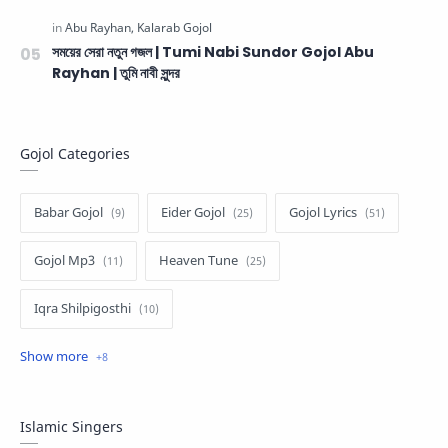
সময়ের সেরা নতুন গজল | Tumi Nabi Sundor Gojol Abu
Rayhan | তুমি নাবী সুন্দর
Gojol Categories
Babar Gojol
Eider Gojol
Gojol Lyrics
Gojol Mp3
Heaven Tune
Iqra Shilpigosthi
Islamic Story
Kalarab Gojol
Mayer Gojol
Mix Gojol
Namajer Gojol
Islamic Singers