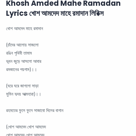
Khosh Amded Mahe Ramadan
Lyrics খোশ আমদেদ মাহে রমাদান লিরিক্স
খোশ আমদেদ মাহে রমাদান
(চাঁদের আলোয় সাজলো
রঙিন পৃথিবী তামাম
ভূবন জুড়ে আসলো আবার
রমজানের পয়গাম)।।
(ঘরে ঘরে জাগলো সাড়া
মুমিন হৃদয় আত্মহারা)।।
রহমতের ফুলে ফুলে সাজাবো দিলের বাগান
(খোশ আমদেদ খোশ আমদেদ
খোশ আমদেদ খোশ আমদেদ