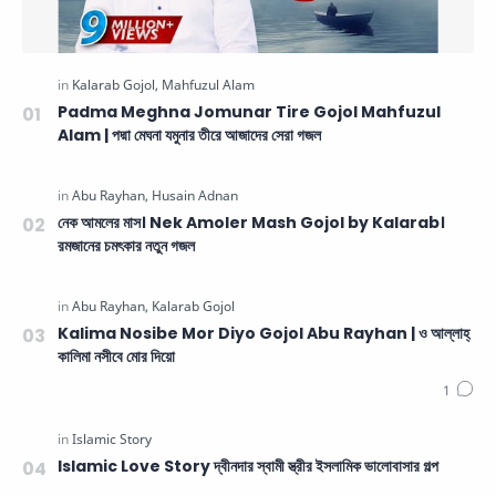
Padma Meghna Jomunar Tire Gojol Mahfuzul
Alam | পদ্মা মেঘনা যমুনার তীরে আজাদের সেরা গজল
নেক আমলের মাস। Nek Amoler Mash Gojol by Kalarab।
রমজানের চমৎকার নতুন গজল
Kalima Nosibe Mor Diyo Gojol Abu Rayhan | ও আল্লাহ্‌
কালিমা নসীবে মোর দিয়ো
Islamic Love Story দ্বীনদার স্বামী স্ত্রীর ইসলামিক ভালোবাসার গল্প