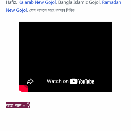
Hafiz.
Kalarab New Gojol
, Bangla Islamic Gojol,
Ramadan
New Gojol
, খোশ আমদেদ মাহে রমাদান লিরিক
আরো গজল = 👇