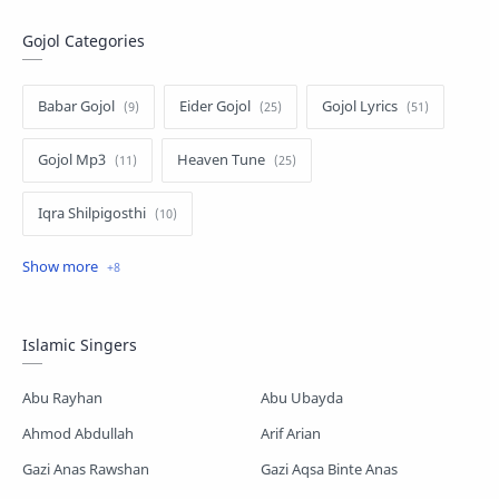
Gojol Categories
Babar Gojol
Eider Gojol
Gojol Lyrics
Gojol Mp3
Heaven Tune
Iqra Shilpigosthi
Islamic Story
Kalarab Gojol
Mayer Gojol
Mix Gojol
Namajer Gojol
Islamic Singers
Romjaner Gojol
Saimum-Shilpigosthi
Abu Rayhan
Abu Ubayda
Shopnoshiri
Ahmod Abdullah
Arif Arian
Gazi Anas Rawshan
Gazi Aqsa Binte Anas