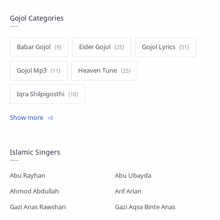
Gojol Categories
Babar Gojol
Eider Gojol
Gojol Lyrics
Gojol Mp3
Heaven Tune
Iqra Shilpigosthi
Islamic Story
Kalarab Gojol
Mayer Gojol
Mix Gojol
Namajer Gojol
Islamic Singers
Romjaner Gojol
Saimum-Shilpigosthi
Abu Rayhan
Abu Ubayda
Shopnoshiri
Ahmod Abdullah
Arif Arian
Gazi Anas Rawshan
Gazi Aqsa Binte Anas