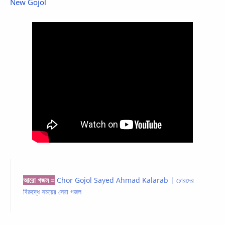
New Gojol
আরো গজল =
Chor Gojol Sayed Ahmad Kalarab | চোরদের
বিরুদ্ধে সময়ের সেরা গজল