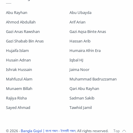
Romjaner Gojol
Saimum-Shilpigosthi
Abu Rayhan
Abu Ubayda
Shopnoshiri
Ahmod Abdullah
Arif Arian
Gazi Anas Rawshan
Gazi Aqsa Binte Anas
Gazi Shabab Bin Anas
Hassan Arib
Hujaifa Islam
Humaira Afrin Era
Husain Adnan
Iqbal HJ
Ishrak Hussain
Jaima Noor
Mahfuzul Alam
Muhammad Badruzzaman
Munaem Billah
Qari Abu Rayhan
Rajiya Risha
Sadman Sakib
Sayed Ahmad
Tawhid Jamil
©
2026
‧
Bangla Gojol | বাংলা গজল - ইসলামী গজল
. All rights reserved.