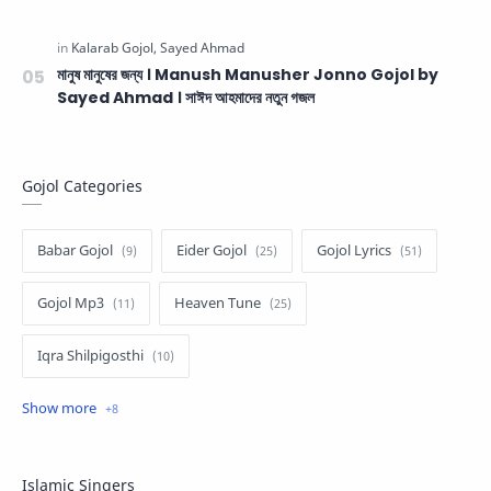
মানুষ মানুষের জন্য । Manush Manusher Jonno Gojol by
Sayed Ahmad । সাঈদ আহমাদের নতুন গজল
Gojol Categories
Babar Gojol
Eider Gojol
Gojol Lyrics
Gojol Mp3
Heaven Tune
Iqra Shilpigosthi
Islamic Story
Kalarab Gojol
Mayer Gojol
Mix Gojol
Namajer Gojol
Islamic Singers