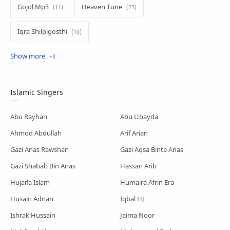
Gojol Mp3
Heaven Tune
Iqra Shilpigosthi
Islamic Story
Kalarab Gojol
Mayer Gojol
Mix Gojol
Namajer Gojol
Islamic Singers
Romjaner Gojol
Saimum-Shilpigosthi
Abu Rayhan
Abu Ubayda
Shopnoshiri
Ahmod Abdullah
Arif Arian
Gazi Anas Rawshan
Gazi Aqsa Binte Anas
Gazi Shabab Bin Anas
Hassan Arib
Hujaifa Islam
Humaira Afrin Era
Husain Adnan
Iqbal HJ
Ishrak Hussain
Jaima Noor