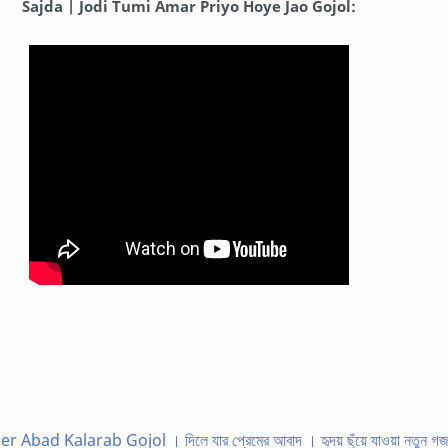
Sajda | Jodi Tumi Amar Priyo Hoye Jao Gojol:
 Abad Kalarab Gojol । দিলে যার প্রেমের আবাদ । হৃদয় ছুঁয়ে যাওয়া নতুন গ