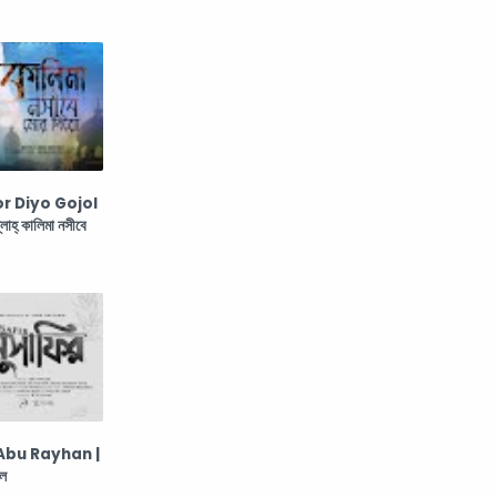
r Diyo Gojol
‌ কালিমা নসীবে
Abu Rayhan |
জল