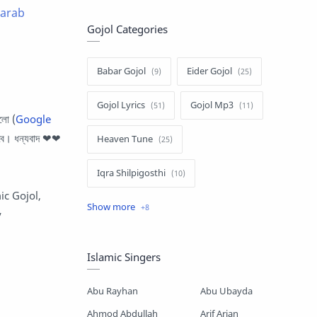
alarab
Gojol Categories
Babar Gojol
Eider Gojol
Gojol Lyrics
Gojol Mp3
লো (
Google
গবে। ধন্যবাদ ❤❤
Heaven Tune
Iqra Shilpigosthi
ic Gojol,
Islamic Story
Kalarab Gojol
y
Mayer Gojol
Mix Gojol
Islamic Singers
Namajer Gojol
Romjaner Gojol
Abu Rayhan
Abu Ubayda
Saimum-Shilpigosthi
Ahmod Abdullah
Arif Arian