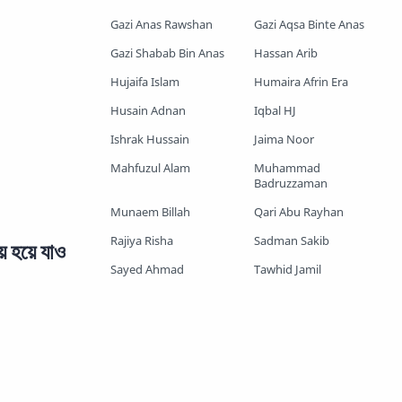
Gazi Anas Rawshan
Gazi Aqsa Binte Anas
Shopnoshiri
Gazi Shabab Bin Anas
Hassan Arib
Hujaifa Islam
Humaira Afrin Era
Husain Adnan
Iqbal HJ
Ishrak Hussain
Jaima Noor
Mahfuzul Alam
Muhammad
Badruzzaman
Munaem Billah
Qari Abu Rayhan
Rajiya Risha
Sadman Sakib
হয়ে যাও
Sayed Ahmad
Tawhid Jamil