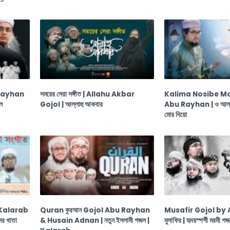
 Rayhan
সময়ের সেরা সঙ্গীত | Allahu Akbar
Kalima Nosibe Mo
ল
Gojol | আল্লাহু আকবার
Abu Rayhan | ও আল্লাহ্
মোর দিয়ো
 Kalarab
Quran কুরআন Gojol Abu Rayhan
Musafir Gojol by 
ের খাতা
& Husain Adnan | নতুন ইসলামী গজল |
মুসাফির | হৃদয়স্পর্শী মরমী গ