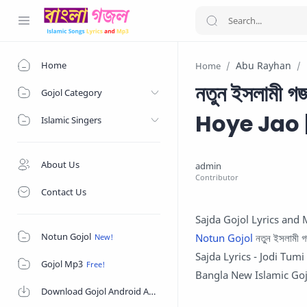
Home
Abu Rayhan
Home
নতুন ইসলামী
Gojol Category
Hoye Jao | যদ
Islamic Singers
About Us
Contact Us
Sajda Gojol Lyrics and
Notun Gojol
Notun Gojol
নতুন ইসলামী গ
Sajda Lyrics - Jodi Tum
Gojol Mp3
Bangla New Islamic Goj
Download Gojol Android App on Google Play Store