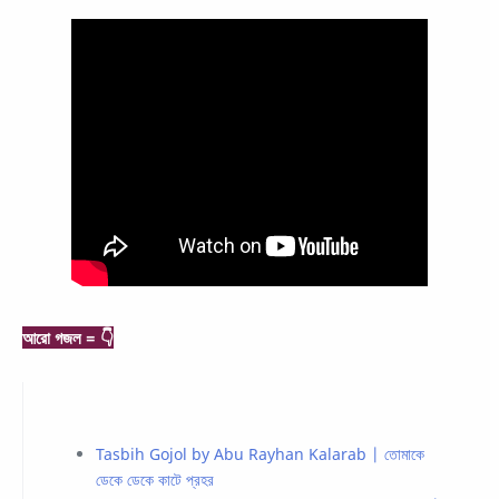
আরো গজল = 👇
Tasbih Gojol by Abu Rayhan Kalarab | তোমাকে
ডেকে ডেকে কাটে প্রহর