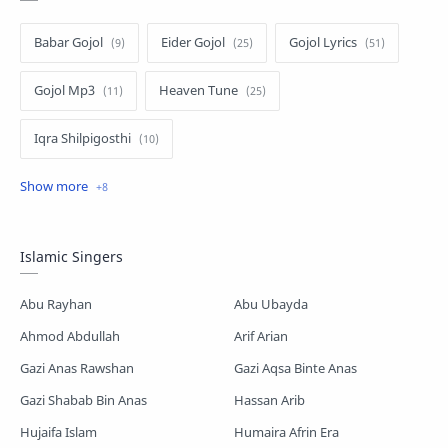
Babar Gojol
Eider Gojol
Gojol Lyrics
Gojol Mp3
Heaven Tune
Iqra Shilpigosthi
Islamic Story
Kalarab Gojol
Mayer Gojol
Mix Gojol
Namajer Gojol
Islamic Singers
Romjaner Gojol
Saimum-Shilpigosthi
Abu Rayhan
Abu Ubayda
Shopnoshiri
Ahmod Abdullah
Arif Arian
Gazi Anas Rawshan
Gazi Aqsa Binte Anas
Gazi Shabab Bin Anas
Hassan Arib
Hujaifa Islam
Humaira Afrin Era